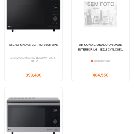
MICRO ONDAS LG - MJ 3965 BPS
AR CONDICIONADO UNIDADE
INTERIOR LG - EZ18CYN.CSK1
MICRO ONDAS/GRILL: 1100/950W - 39LTS -
PRETO
Sob Encomenda
393,48€
404,55€