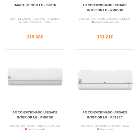
BARRA DE SOM LG - S60TR
AR CONDICIONADO UNIDADE
INTERIOR LG - PM05SK
440W - 5.1 CANAIS - COLUNAS TRASEIRAS -
GÁS R32 - CAP. (ARREF. / AQUEC.): 1.5/1.6kW
ARC/OPT/BLUETOOTH/USB
Disponível brevemente
319,68€
333,21€
AR CONDICIONADO UNIDADE
AR CONDICIONADO UNIDADE
INTERIOR LG - PM07SK
INTERIOR LG - PC12SC
GÁS R32 - CAP. (ARREF. / AQUEC.): 2.1/2.3kW
GÁS: R32 - CAP. ARREFECIMENTO: 3,5kW
Sob Encomenda
Stock online