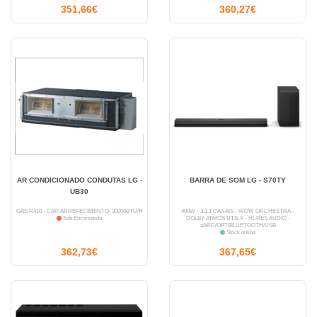
351,66€
360,27€
AR CONDICIONADO CONDUTAS LG -
BARRA DE SOM LG - S70TY
UB30
GÁS R410 - CAP. ARREFECIMENTO: 30000BTU/H
400W - 3.1.1 CANAIS - WOW ORCHESTRA -
Sob Encomenda
DOLBY ATMOS DTS-X - HI-RES AUDIO -
aARC/OPT/BLUETOOTH/USB
Stock online
362,73€
367,65€