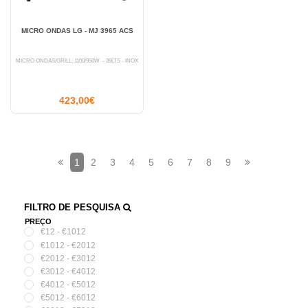
MICRO ONDAS LG - MJ 3965 ACS
MICRO ONDAS/GRILL: 1100/950W - 39LTS - INOX
423,00€
1
2
3
4
5
6
7
8
9
FILTRO DE PESQUISA
PREÇO
€12 - €1012
€1012 - €2012
€2012 - €3012
€3012 - €4012
€4012 - €5012
€5012 - €6012