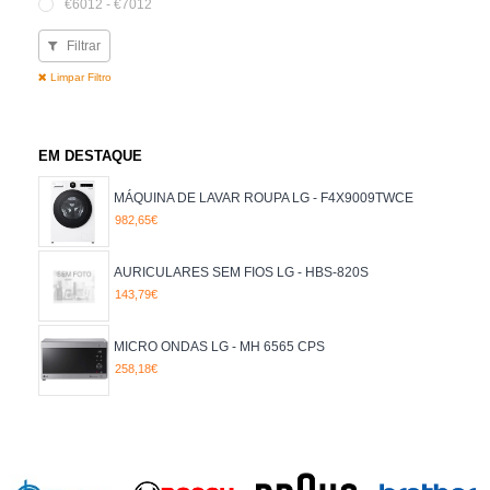
€6012 - €7012
Filtrar
Limpar Filtro
EM DESTAQUE
MÁQUINA DE LAVAR ROUPA LG - F4X9009TWCE
982,65€
AURICULARES SEM FIOS LG - HBS-820S
143,79€
MICRO ONDAS LG - MH 6565 CPS
258,18€