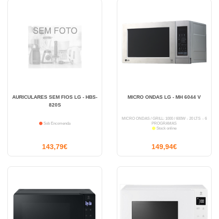
AURICULARES SEM FIOS LG - HBS-
MICRO ONDAS LG - MH 6044 V
820S
MICRO ONDAS / GRILL: 1000 / 600W - 20 LTS - 6
Sob Encomenda
PROGRAMAS
Stock online
143,79€
149,94€