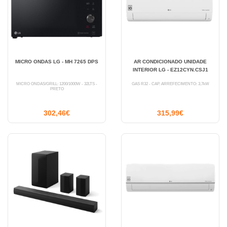
MICRO ONDAS LG - MH 7265 DPS
AR CONDICIONADO UNIDADE
INTERIOR LG - EZ12CYN.CSJ1
MICRO ONDAS/GRILL: 1200/1000W - 32LTS -
GÁS R32 - CAP. ARREFECIMENTO: 3,7kW
PRETO
302,46€
315,99€