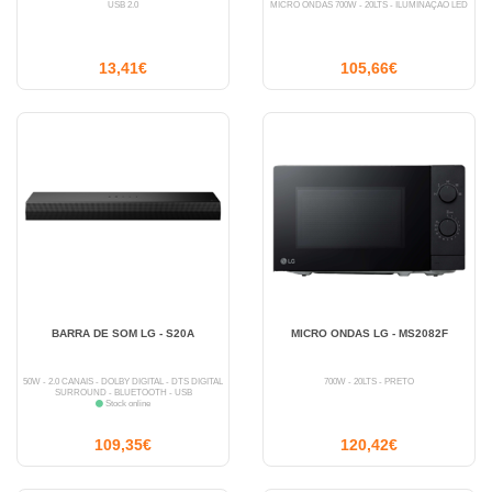
USB 2.0
MICRO ONDAS 700W - 20LTS - ILUMINAÇÃO LED
13,41€
105,66€
BARRA DE SOM LG - S20A
MICRO ONDAS LG - MS2082F
50W - 2.0 CANAIS - DOLBY DIGITAL - DTS DIGITAL
700W - 20LTS - PRETO
SURROUND - BLUETOOTH - USB
Stock online
109,35€
120,42€