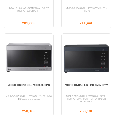
140W - 2.1 CANAIS - SOM PRO AI - DOLBY
MICRO ONDAS/GRILL: 1000/900W - 25 LTS -
DIGITAL - BLUETOOTH
PRETO
201,60€
211,44€
MICRO ONDAS LG - MH 6565 CPS
MICRO ONDAS LG - MH 6565 CPW
MICRO ONDAS/GRILL: 1000/900W - 25 LTS - INOX
MICRO ONDAS/GRILL: 1000/900W - 25LTS -
Disponível brevemente
PROG. AUTOMÁTICOS - TEMPORIZADOR -
PRETO MATE
258,18€
258,18€