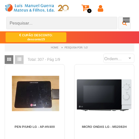
0
CUPÃO DESCONTO:
desconto15
PESQUISA POR: 'LG'
HOME
Ordem...
Total:
307 - Pág 1/9
PEN P/UHD LG - AP-HV400
MICRO ONDAS LG - MS2082H