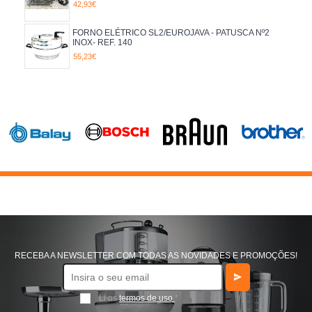
42,93€
FORNO ELÉTRICO SL2/EUROJAVA - PATUSCA Nº2
INOX- REF. 140
55,23€
RECEBA A NEWSLETTER COM TODAS AS NOVIDADES E PROMOÇÕES!
Li os
termos de uso
*