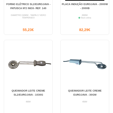
FORNO ELÉTRICO SL2/EUROJAVA -
PLACA INDUÇÃO EUROJAVA - 2000W
PATUSCA Nº2 INOX- REF. 140
- 2000B
DIÂMETRO 310MM - TAMPA C/ VIDRO
2000W
TEMPERADO
Stock online
55,23€
82,29€
QUEIMADOR LEITE CREME
QUEIMADOR LEITE CREME
SL2/EUROJAVA - 1030G
EUROJAVA - 30GM
450W
450W