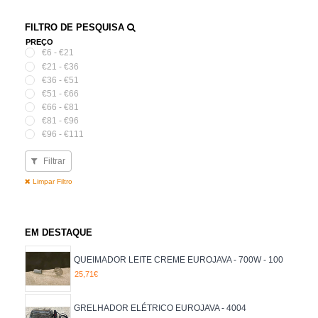
FILTRO DE PESQUISA
PREÇO
€6 - €21
€21 - €36
€36 - €51
€51 - €66
€66 - €81
€81 - €96
€96 - €111
Filtrar
Limpar Filtro
EM DESTAQUE
QUEIMADOR LEITE CREME EUROJAVA - 700W - 100
25,71€
GRELHADOR ELÉTRICO EUROJAVA - 4004