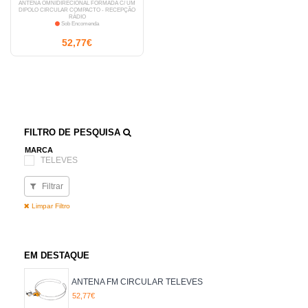
ANTENA OMNIDIRECIONAL FORMADA C/ UM
DIPOLO CIRCULAR COMPACTO - RECEPÇÃO
RÁDIO
Sob Encomenda
52,77€
FILTRO DE PESQUISA
MARCA
TELEVES
Filtrar
Limpar Filtro
EM DESTAQUE
ANTENA FM CIRCULAR TELEVES
52,77€