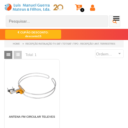
0
CUPÃO DESCONTO:
desconto15
RECEPÇÃO INSTALAÇÃO TV-SAT \ TDT/SAT \ TIPO - RECEPÇÃO \ ANT. TERRESTRES
HOME
Ordem...
Total:
1
ANTENA FM CIRCULAR TELEVES