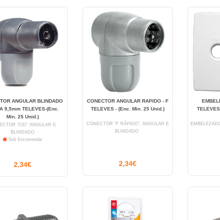
TOR ANGULAR BLINDADO
CONECTOR ANGULAR RAPIDO - F
EMBEL
A 9,5mm TELEVES-(Enc.
TELEVES - (Enc. Min. 25 Unid.)
TELEVES -
Min. 25 Unid.)
CONECTOR "F RÁPIDO", ANGULAR E
EMBELEZADO
ECTOR "CEI" ANGULAR E
BLINDADO
BLINDADO
Sob Encomenda
2,34€
2,34€