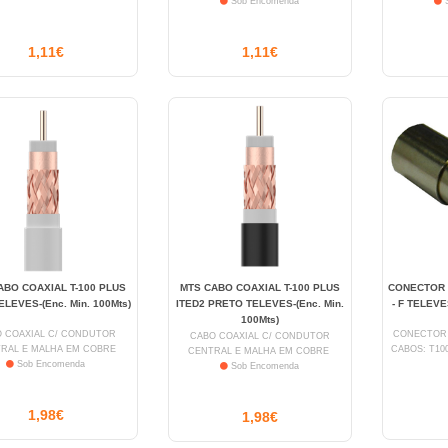
Sob Encomenda
S
1,11€
1,11€
ABO COAXIAL T-100 PLUS
MTS CABO COAXIAL T-100 PLUS
CONECTOR 
ELEVES-(Enc. Min. 100Mts)
ITED2 PRETO TELEVES-(Enc. Min.
- F TELEVES
100Mts)
 COAXIAL C/ CONDUTOR
CONECTOR 
CABO COAXIAL C/ CONDUTOR
RAL E MALHA EM COBRE
CABOS: T100
CENTRAL E MALHA EM COBRE
Sob Encomenda
Sob Encomenda
1,98€
1,98€