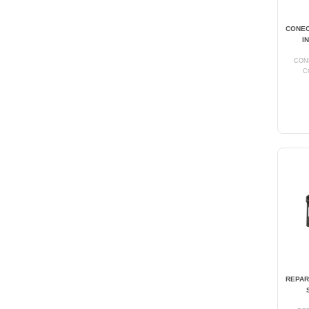
CONEC
I
CON
C
REPART