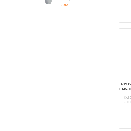
2,34€
MTS C
ITED2 T
CABO
CENT