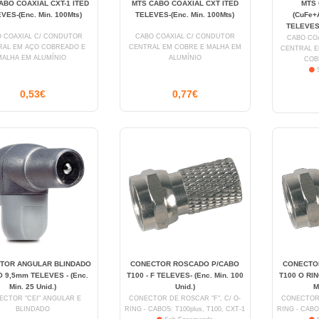
ABO COAXIAL CXT-1 ITED
MTS CABO COAXIAL CXT ITED
MTS
VES-(Enc. Min. 100Mts)
TELEVES-(Enc. Min. 100Mts)
(CuFe+
TELEVES-
 COAXIAL C/ CONDUTOR
CABO COAXIAL C/ CONDUTOR
CABO CO
RAL EM AÇO COBREADO E
CENTRAL EM COBRE E MALHA EM
CENTRAL E
MALHA EM ALUMÍNIO
ALUMÍNIO
COB
S
0,53€
0,77€
TOR ANGULAR BLINDADO
CONECTOR ROSCADO P/CABO
CONECTO
 9,5mm TELEVES - (Enc.
T100 - F TELEVES- (Enc. Min. 100
T100 O RIN
Min. 25 Unid.)
Unid.)
M
ECTOR "CEI" ANGULAR E
CONECTOR DE ROSCAR "F", C/ O-
CONECTOR 
BLINDADO
RING - CABOS: T100plus, T100, CXT-1
RING - CABOS