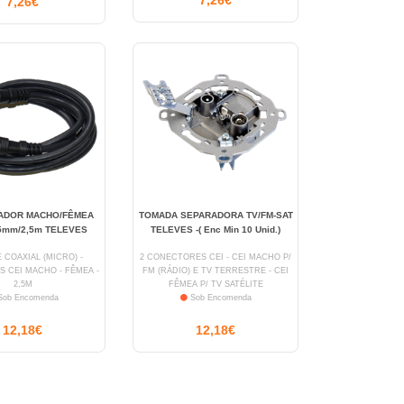
7,26€
7,26€
ADOR MACHO/FÊMEA
TOMADA SEPARADORA TV/FM-SAT
,5mm/2,5m TELEVES
TELEVES -( Enc Min 10 Unid.)
 COAXIAL (MICRO) -
2 CONECTORES CEI - CEI MACHO P/
CEI MACHO - FÊMEA -
FM (RÁDIO) E TV TERRESTRE - CEI
2,5M
FÊMEA P/ TV SATÉLITE
ob Encomenda
Sob Encomenda
12,18€
12,18€