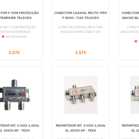
TOR F COM PROTECÇÃO
CONECTOR COAXIAL RECTO TIPO
CONECTOR
NTEMPERIE TELEVES
F ROSC. T100 TELEVES
MACHO BL
ETOR T COM PROTEÇÃO
CONETOR COAXIAL RETO TIPO
CONECTO
ONTRA INTEMPERIES.
ROSCADO PARA CABO T100
ANGULAR BL
Sob Encomenda
S
3,57€
3,57€
IDOR INT. 2-VIAS 2,4GHz
REPARTIDOR INT. 3-VIAS 2,4GHz
REPARTIDO
SL 4202S-AP - TEKA
SL 4203S-AP - TEKA
SL 4