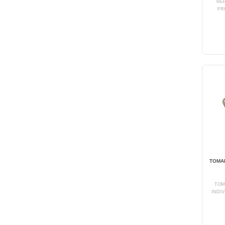
RE
FR
TOMAD
TOM
INDI