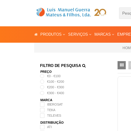
PRODUTOS
SERVIÇOS
MARCAS
EMPR
HOM
FILTRO DE PESQUISA
PREÇO
€0 - €100
€100 - €200
€200 - €300
€300 - €400
MARCA
IBEROSAT
TEKA
TELEVES
DISTRIBUIÇÃO
ATI