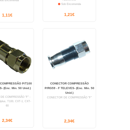
ob Encomenda
Sob Encomenda
1,21€
1,11€
COMPRESSÃO P/T100
CONECTOR COMPRESSÃO
- (Enc. Min. 50 Unid.)
P/RG59 - F TELEVES- (Enc. Min. 50
Unid.)
DE COMPRESSÃO "F" -
CONECTOR DE COMPRESSÃO "F"
plus, T100, CXT-1, CXT-
60
2,34€
2,34€