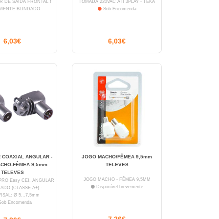
R DE SAIDA FRONTAL f
TOMADA 220VAC ATI 3PLAY - TEKA
MENTE BLINDADO
Sob Encomenda
6,03€
6,03€
 COAXIAL ANGULAR -
JOGO MACHO/FÊMEA 9,5mm
CHO-FÊMEA 9,5mm
TELEVES
TELEVES
JOGO MACHO - FÊMEA 9,5MM
O Easy CEI, ANGULAR
Disponível brevemente
ADO (CLASSE A+) -
SAL: Ø 5...7,5mm
ob Encomenda