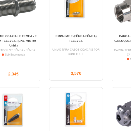
ME COAXIAL F FEMEA - F
EMPALME F (FÊMEA-FÊMEA)
CARGA 
 TELEVES- (Enc. Min. 50
TELEVES
C/BLOQUEIO
Unid.)
UNIÃO PARA CABOS COAXIAIS POR
ADOR "F" FÊMEA - FÊMEA
CARGA TERMI
CONETOR F
Sob Encomenda
C/
S
3,57€
2,34€