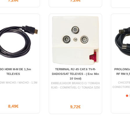
7,26€
7,26€
BO HDMI M-M DE 1,5m
TERMINAL RJ 45 CAT.6 TV-R-
PROLONG
TELEVES
DADOS/SAT TELEVES - ( Enc Min
RF RM 9
10 Unid)
DMI MACHO / MACHO - 1,5M
CHICOTE
EMBELEJADOR BRANCO C/ TOMADA
CONECTORES 
RJ45 - COMPATÍVEL C/ TOMADA 5250
S
8,49€
9,72€