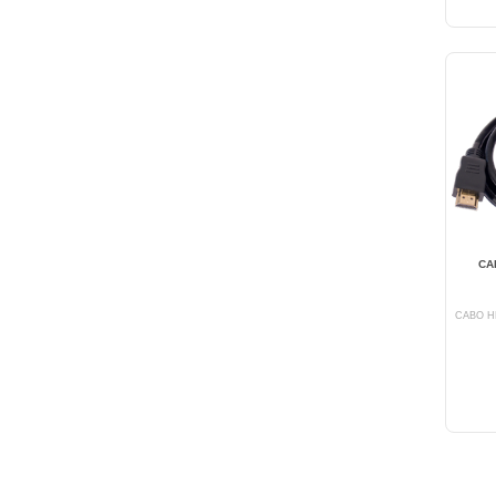
CA
CABO H