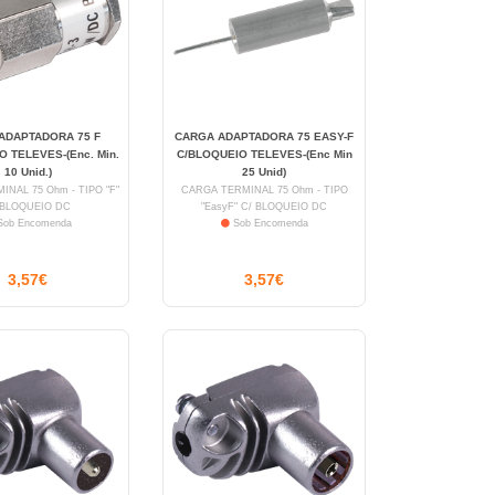
ADAPTADORA 75 F
CARGA ADAPTADORA 75 EASY-F
 TELEVES-(Enc. Min.
C/BLOQUEIO TELEVES-(Enc Min
10 Unid.)
25 Unid)
NAL 75 Ohm - TIPO "F"
CARGA TERMINAL 75 Ohm - TIPO
 BLOQUEIO DC
"EasyF" C/ BLOQUEIO DC
ob Encomenda
Sob Encomenda
3,57€
3,57€