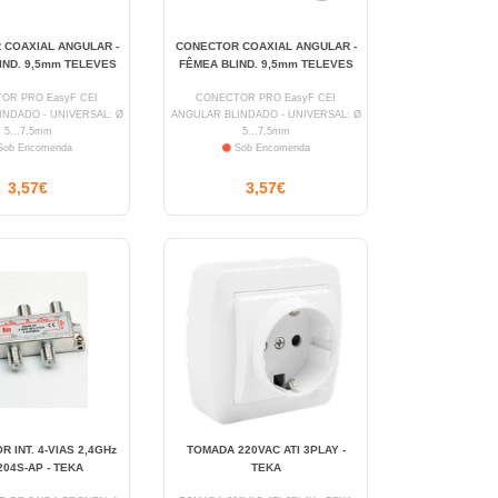
 COAXIAL ANGULAR -
CONECTOR COAXIAL ANGULAR -
IND. 9,5mm TELEVES
FÊMEA BLIND. 9,5mm TELEVES
R PRO EasyF CEI
CONECTOR PRO EasyF CEI
INDADO - UNIVERSAL: Ø
ANGULAR BLINDADO - UNIVERSAL: Ø
5...7,5mm
5...7,5mm
ob Encomenda
Sob Encomenda
3,57€
3,57€
R INT. 4-VIAS 2,4GHz
TOMADA 220VAC ATI 3PLAY -
204S-AP - TEKA
TEKA