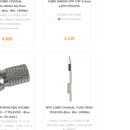
 CABO COAXIAL
CABO DADOS UTP CAT 6,2mm
AL+Malha AI) 5mm
LSFH VIOLETA
 (Enc. Min. 100Mts)
DIÂMETRO 6.2MM
AXIAL C/ CONDUTOR
Sob Encomenda
M COBRE E MALHA EM
RE ESTANHADO
ob Encomenda
1,11€
0,92€
R ROSCADO P/CABO
MTS CABO COAXIAL T-100 ITED2
G - F TELEVES - (Enc.
TELEVES-(Enc. Min. 100Mts)
in. 50 Unid.)
CABO COAXIAL C/ CONDUTOR
DE ROSCAR "F", C/ O-
CENTRAL EM COBRE E MALHA EM
: T100plus, T100, CXT-1
ALUMÍNIO