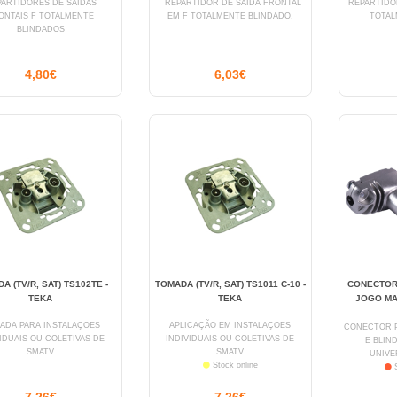
PARTIDORES DE SAIDAS
REPARTIDOR DE SAIDA FRONTAL
REPARTIDO
ONTAIS F TOTALMENTE
EM F TOTALMENTE BLINDADO.
TOTAL
BLINDADOS
4,80€
6,03€
A (TV/R, SAT) TS102TE -
TOMADA (TV/R, SAT) TS1011 C-10 -
CONECTOR
TEKA
TEKA
JOGO MA
ADA PARA INSTALAÇOES
APLICAÇÃO EM INSTALAÇOES
CONECTOR PR
VIDUAIS OU COLETIVAS DE
INDIVIDUAIS OU COLETIVAS DE
E BLIND
SMATV
SMATV
UNIVER
Stock online
S