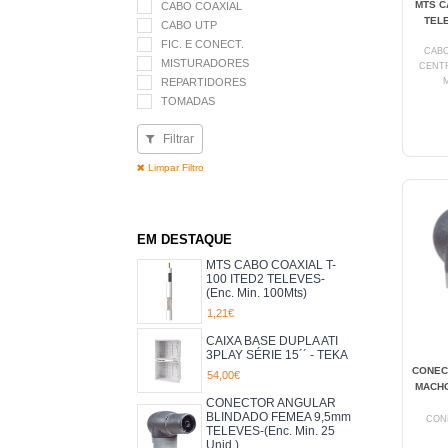
MTS C
CABO COAXIAL
TELE
CABO UTP
FIC. E CONECT.
CABO
MISTURADORES
CENT
REPARTIDORES
TOMADAS
Filtrar
Limpar Filtro
EM DESTAQUE
MTS CABO COAXIAL T-
100 ITED2 TELEVES-
(Enc. Min. 100Mts)
1,21€
CAIXA BASE DUPLA ATI
3PLAY SÉRIE 15´´ - TEKA
CONEC
54,00€
MACHO
CONECTOR ANGULAR
BLINDADO FEMEA 9,5mm
CON
TELEVES-(Enc. Min. 25
Unid.)