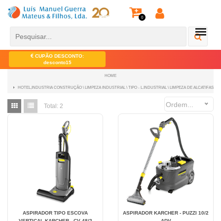
0
CUPÃO DESCONTO:
desconto15
HOME
HOTEL,INDUSTRIA CONSTRUÇÃO \ LIMPEZA INDUSTRIAL \ TIPO - L.INDUSTRIAL \ LIMPEZA DE ALCATIFAS
Ordem...
Total:
2
ASPIRADOR TIPO ESCOVA
ASPIRADOR KARCHER - PUZZI 10/2
VERTICAL KARCHER - CV 48/2
ADV