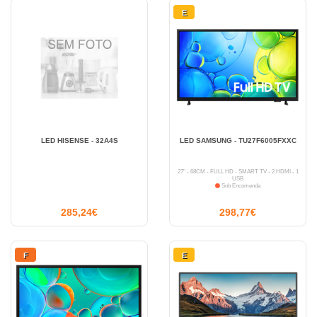
E
LED HISENSE - 32A4S
LED SAMSUNG - TU27F6005FXXC
27" - 68CM - FULL HD - SMART TV - 2 HDMI - 1
USB
Sob Encomenda
285,24€
298,77€
F
E