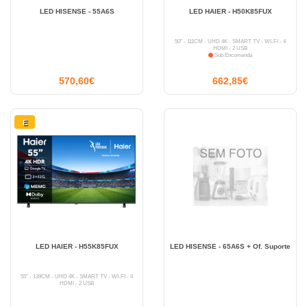
LED HISENSE - 55A6S
LED HAIER - H50K85FUX
50" - 111CM - UHD 4K - SMART TV - WI-FI - 4
HDMI - 2 USB
Sob Encomenda
570,60€
662,85€
E
LED HAIER - H55K85FUX
LED HISENSE - 65A6S + Of. Suporte
55" - 139CM - UHD 4K - SMART TV - WI-FI - 4
HDMI - 2 USB