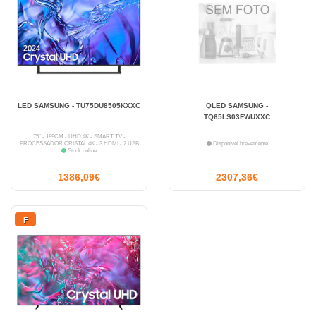
LED SAMSUNG - TU75DU8505KXXC
QLED SAMSUNG -
TQ65LS03FWUXXC
75" - 189CM - UHD 4K - SMART TV -
PROCESSADOR CRISTAL 4K - 3 HDMI - 2 USB
Disponível brevemente
Stock online
1386,09€
2307,36€
F