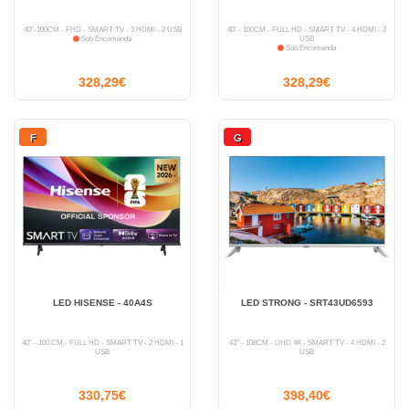
40"-100CM - FHD - SMART TV - 3 HDMI - 2 USB
40' - 100CM - FULL HD - SMART TV - 4 HDMI - 2
Sob Encomenda
USB
Sob Encomenda
328,29€
328,29€
F
G
LED HISENSE - 40A4S
LED STRONG - SRT43UD6593
40" - 100 CM - FULL HD - SMART TV - 2 HDMI - 1
43" - 108CM - UHD 4K - SMART TV - 4 HDMI - 2
USB
USB
330,75€
398,40€