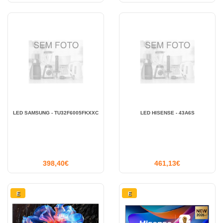
LED SAMSUNG - TU32F6005FKXXC
LED HISENSE - 43A6S
398,40€
461,13€
E
E