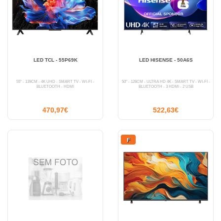
LED TCL - 55P69K
LED HISENSE - 50A6S
55" - 139CM - 4K UHD - SMART TV - WI-FI -
50" - 126CM - ULTRA HD 4K - SMART TV - WI-FI -
BLUETOOTH - HDMI
BLUETOOTH - 3 HDMI - 2 USB
470,97€
522,63€
F