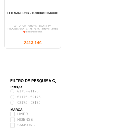
LED SAMSUNG - TU98DU9005KXXC
98" - 247CM - UHD 4K - SMART TV -
PROCESSADOR CRYSTAL 4K - 3 HDMI - 2 USB
Sob Encomenda
2413,14€
FILTRO DE PESQUISA
PREÇO
€175 - €1175
€1175 - €2175
€2175 - €3175
MARCA
HAIER
HISENSE
SAMSUNG
STRONG