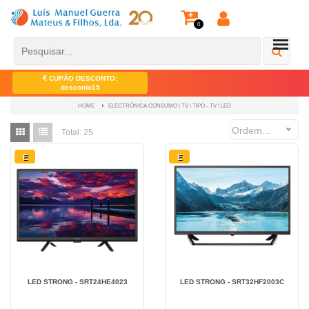
0
CUPÃO DESCONTO:
desconto15
ELECTRÓNICA CONSUMO \ TV \ TIPO - TV \ LED
HOME
Ordem...
Total:
25
E
E
LED STRONG - SRT24HE4023
LED STRONG - SRT32HF2003C