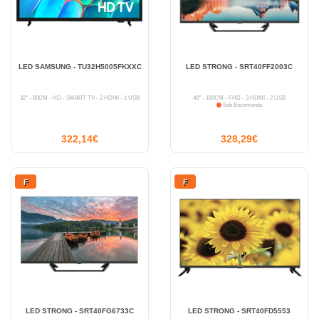
LED SAMSUNG - TU32H5005FKXXC
LED STRONG - SRT40FF2003C
32" - 80CM - HD - SMART TV - 2 HDMI - 1 USB
40" - 100CM - FHD - 3 HDMI - 2 USB
Sob Encomenda
322,14€
328,29€
F
F
LED STRONG - SRT40FG6733C
LED STRONG - SRT40FD5553