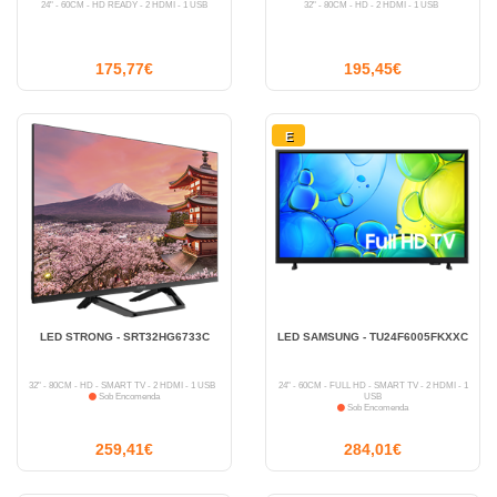
24" - 60CM - HD READY - 2 HDMI - 1 USB
32" - 80CM - HD - 2 HDMI - 1 USB
175,77€
195,45€
E
LED STRONG - SRT32HG6733C
LED SAMSUNG - TU24F6005FKXXC
32" - 80CM - HD - SMART TV - 2 HDMI - 1 USB
24" - 60CM - FULL HD - SMART TV - 2 HDMI - 1
Sob Encomenda
USB
Sob Encomenda
259,41€
284,01€