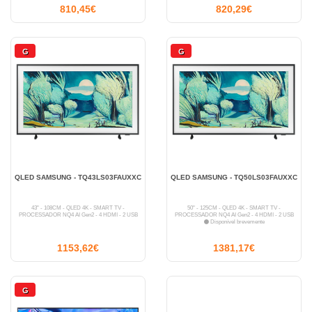
810,45€
820,29€
G
G
QLED SAMSUNG - TQ43LS03FAUXXC
QLED SAMSUNG - TQ50LS03FAUXXC
43" - 108CM - QLED 4K - SMART TV -
50" - 125CM - QLED 4K - SMART TV -
PROCESSADOR NQ4 AI Gen2 - 4 HDMI - 2 USB
PROCESSADOR NQ4 AI Gen2 - 4 HDMI - 2 USB
Disponível brevemente
1153,62€
1381,17€
G