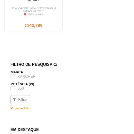
575W - VÁCUO 15kPa - DEPÓSITO ÁGUA
LIMPA/SUJA: 7/9LTS
Sob Encomenda
1143,78€
FILTRO DE PESQUISA
MARCA
KARCHER
POTÊNCIA (W)
550
Filtrar
Limpar Filtro
EM DESTAQUE