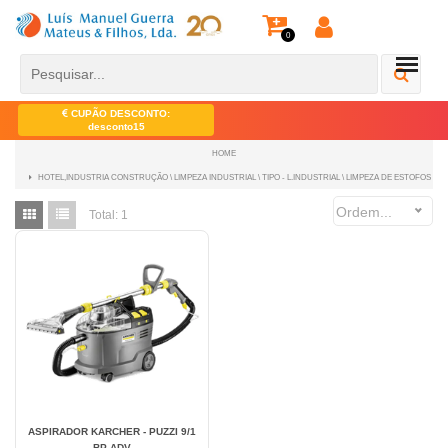
0
CUPÃO DESCONTO:
desconto15
HOME
HOTEL,INDUSTRIA CONSTRUÇÃO \ LIMPEZA INDUSTRIAL \ TIPO - L.INDUSTRIAL \ LIMPEZA DE ESTOFOS
Ordem...
Total:
1
ASPIRADOR KARCHER - PUZZI 9/1
BP ADV