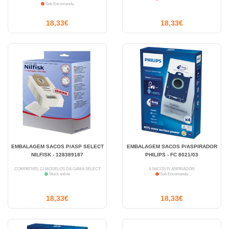
Sob Encomenda
18,33€
18,33€
EMBALAGEM SACOS P/ASP SELECT
EMBALAGEM SACOS P/ASPIRADOR
NILFISK - 128389187
PHILIPS - FC 8021/03
COMPATÍVEL C/ MODELOS DA GAMA SELECT
4 SACOS P/ ASPIRADOR
Stock online
Sob Encomenda
18,33€
18,33€