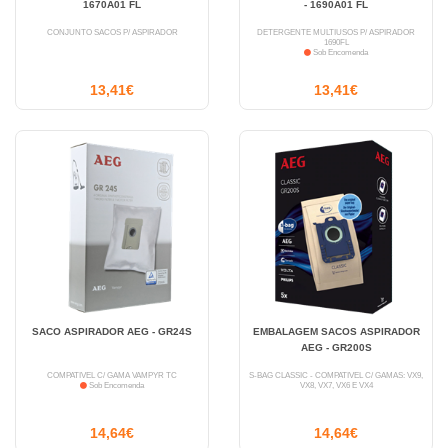
1670A01 FL
- 1690A01 FL
CONJUNTO SACOS P/ ASPIRADOR
DETERGENTE MULTIUSOS P/ ASPIRADOR
1690FL
Sob Encomenda
13,41€
13,41€
SACO ASPIRADOR AEG - GR24S
EMBALAGEM SACOS ASPIRADOR
AEG - GR200S
COMPATÍVEL C/ GAMA VAMPYR TC
S-BAG CLASSIC - COMPATÍVEL C/ GAMAS: VX9,
Sob Encomenda
VX8, VX7, VX6 E VX4
14,64€
14,64€