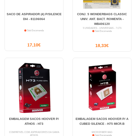
SACO DE ASPIRADOR (4) P/SILENCE
CONJ. 5 WONDERBAGS CLASSIC
DI4 - 81106064
UNIV. ANT. BACT. ROWENTA -
WB406120
5 UNIDADES - UNIVERSAIS - 7 LTS
Sob Encomenda
Sob Encomenda
17,10€
18,33€
EMBALAGEM SACOS HOOVER P/
EMBALAGEM SACOS HOOVER P/ A
ATHOS - H73
CUBED SILENCE - H75 MICR.B
COMPATÍVEL COM ASPIRADORES DA GAMA
MICROFIBER BAG
ATHOS
Sob Encomenda