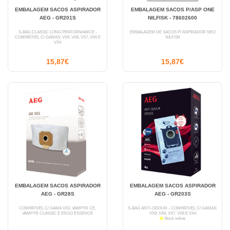
EMBALAGEM SACOS ASPIRADOR
EMBALAGEM SACOS P/ASP ONE
AEG - GR201S
NILFISK - 78602600
S-BAG CLASSIC LONG PERFORMAMCE -
EMBALAGEM DE SACOS P/ ASPIRADOR NEO
COMPATÍVEL C/ GAMAS: VX9, VX8, VX7, VX6 E
NILFISK
VX4
15,87€
15,87€
EMBALAGEM SACOS ASPIRADOR
EMBALAGEM SACOS ASPIRADOR
AEG - GR28S
AEG - GR203S
COMPATÍVEL C/ GAMA VX3, VAMPYR CE,
S-BAG ANTI-ODOUR - COMPATÍVEL C/ GAMAS:
VAMPYR CLASSIC E ERGO ESSENCE
VX9, VX8, VX7, VX6 E VX4
Stock online