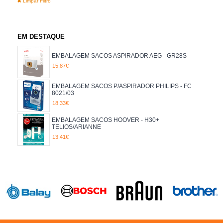
Limpar Filtro
NILFISK
PHILIPS
ROWENTA
EM DESTAQUE
ASPIRADORES
SACOS
EMBALAGEM SACOS ASPIRADOR AEG - GR28S
15,87€
EMBALAGEM SACOS P/ASPIRADOR PHILIPS - FC
8021/03
18,33€
EMBALAGEM SACOS HOOVER - H30+
TELIOS/ARIANNE
13,41€