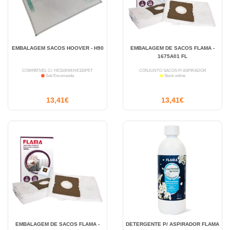
EMBALAGEM SACOS HOOVER - H90
EMBALAGEM DE SACOS FLAMA -
1675A01 FL
COMPATÍVEL C/: HE310HM/HE320PET
CONJUNTO SACOS P/ ASPIRADOR
Sob Encomenda
Stock online
13,41€
13,41€
EMBALAGEM DE SACOS FLAMA -
DETERGENTE P/ ASPIRADOR FLAMA