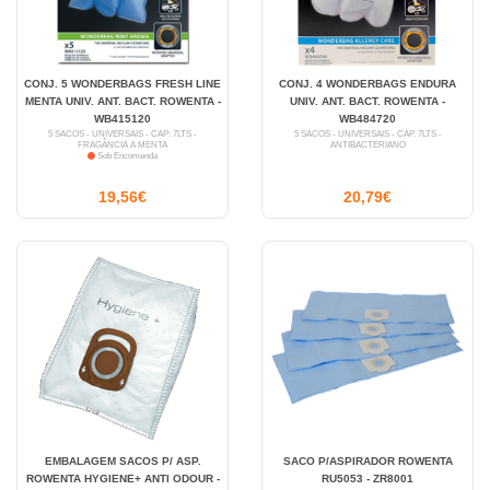
CONJ. 5 WONDERBAGS FRESH LINE
CONJ. 4 WONDERBAGS ENDURA
MENTA UNIV. ANT. BACT. ROWENTA -
UNIV. ANT. BACT. ROWENTA -
WB415120
WB484720
5 SACOS - UNIVERSAIS - CAP: 7LTS -
5 SACOS - UNIVERSAIS - CAP. 7LTS -
FRAGÂNCIA A MENTA
ANTIBACTERIANO
Sob Encomenda
19,56€
20,79€
EMBALAGEM SACOS P/ ASP.
SACO P/ASPIRADOR ROWENTA
ROWENTA HYGIENE+ ANTI ODOUR -
RU5053 - ZR8001