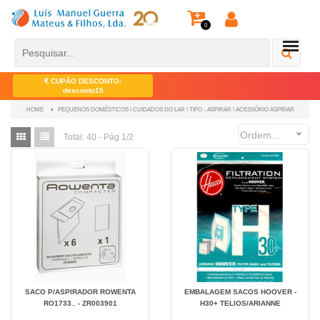
0
CUPÃO DESCONTO:
desconto15
PEQUENOS DOMÉSTICOS \ CUIDADOS DO LAR \ TIPO - ASPIRAR \ ACESSÓRIO ASPIRAR
HOME
Ordem...
Total:
40 - Pág 1/2
SACO P/ASPIRADOR ROWENTA
EMBALAGEM SACOS HOOVER -
RO1733.. - ZR003901
H30+ TELIOS/ARIANNE