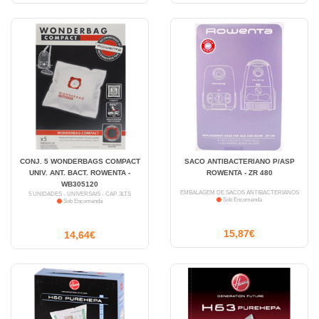
CONJ. 5 WONDERBAGS COMPACT
SACO ANTIBACTERIANO P/ASP
UNIV. ANT. BACT. ROWENTA -
ROWENTA - ZR 480
WB305120
EMBALAGEM DE SACOS ANTIBACTERIANOS
5 UNIDADES - UNIVERSAIS - CAP. 3LTS
Sob Encomenda
Sob Encomenda
15,87€
14,64€