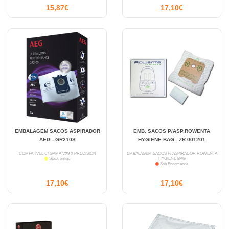
15,87€
17,10€
EMBALAGEM SACOS ASPIRADOR
EMB. SACOS P/ASP.ROWENTA
AEG - GR210S
HYGIENE BAG - ZR 001201
COMPATÍVEL C/ GAMA VX9 X PRECISION
EMBALAGEM SACOS P/ ASPIRADOR ROWENTA
Stock online
HYGIENE BAG
Sob Encomenda
17,10€
17,10€