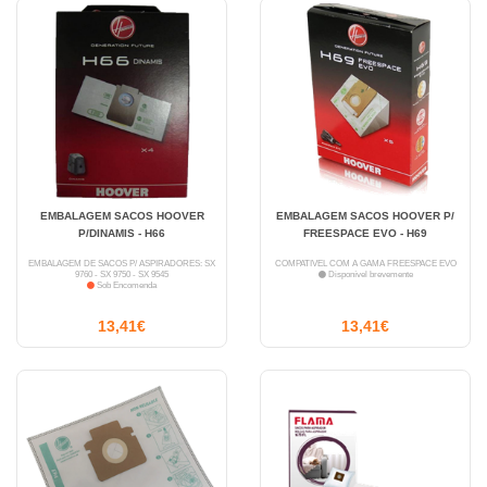
EMBALAGEM SACOS HOOVER
EMBALAGEM SACOS HOOVER P/
P/DINAMIS - H66
FREESPACE EVO - H69
EMBALAGEM DE SACOS P/ ASPIRADORES: SX
COMPATÍVEL COM A GAMA FREESPACE EVO
9760 - SX 9750 - SX 9545
Disponível brevemente
Sob Encomenda
13,41€
13,41€