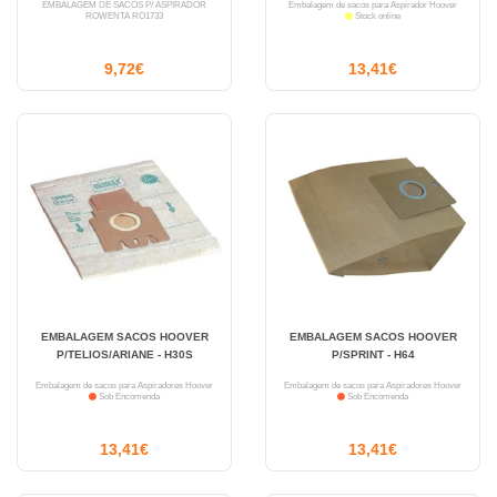
EMBALAGEM DE SACOS P/ ASPIRADOR
Embalagem de sacos para Aspirador Hoover
ROWENTA RO1733
Stock online
9,72€
13,41€
EMBALAGEM SACOS HOOVER
EMBALAGEM SACOS HOOVER
P/TELIOS/ARIANE - H30S
P/SPRINT - H64
Embalagem de sacos para Aspiradores Hoover
Embalagem de sacos para Aspiradores Hoover
Sob Encomenda
Sob Encomenda
13,41€
13,41€