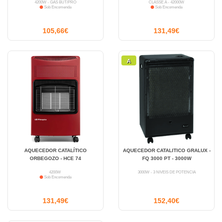
4200W - GÁS BUT/PRO
CLASSE A - 42000W
Sob Encomenda
Sob Encomenda
105,66€
131,49€
A
AQUECEDOR CATALÍTICO
AQUECEDOR CATALITICO GRALUX -
ORBEGOZO - HCE 74
FQ 3000 PT - 3000W
4200W
3000W - 3 NÍVEIS DE POTÊNCIA
Sob Encomenda
131,49€
152,40€