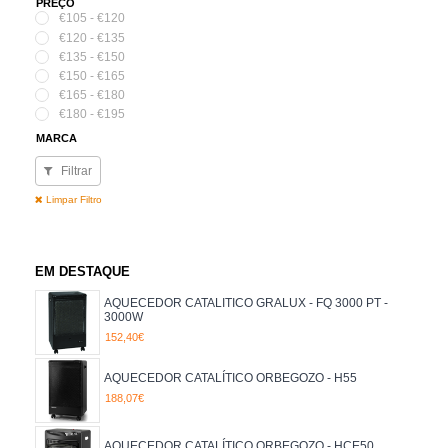
PREÇO
€105 - €120
€120 - €135
€135 - €150
€150 - €165
€165 - €180
€180 - €195
MARCA
GRALUX
Filtrar
ORBEGOZO
CL. ENERGÉTICA
Limpar Filtro
A
EM DESTAQUE
AQUECEDOR CATALITICO GRALUX - FQ 3000 PT -
3000W
152,40€
AQUECEDOR CATALÍTICO ORBEGOZO - H55
188,07€
AQUECEDOR CATALÍTICO ORBEGOZO - HCE50