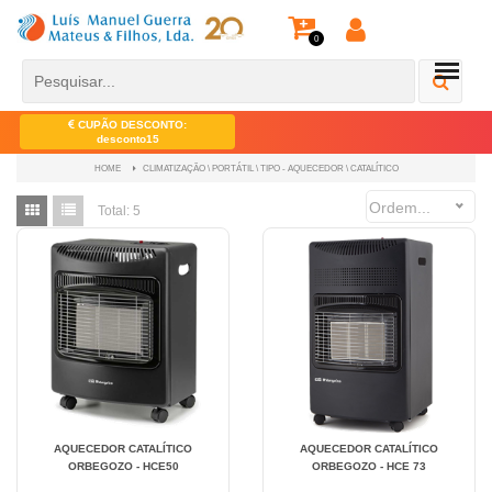
0
CUPÃO DESCONTO:
desconto15
CLIMATIZAÇÃO \ PORTÁTIL \ TIPO - AQUECEDOR \ CATALÍTICO
HOME
Ordem...
Total:
5
AQUECEDOR CATALÍTICO
AQUECEDOR CATALÍTICO
ORBEGOZO - HCE50
ORBEGOZO - HCE 73