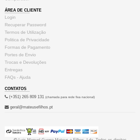
ÁREA DE CLIENTE
Login
Recuperar Password
Termos de Utilização
Politica de Privacidade
Formas de Pagamento
Portes de Envio
Trocas e Devoluções
Entregas
FAQs - Ajuda
CONTATOS
(+351) 265 809 131
(chamada para rede fixa nacional)
geral@mateusefilhos.pt
Luis Manuel Guerra Mateus e Filhos, Lda. Todos os direitos