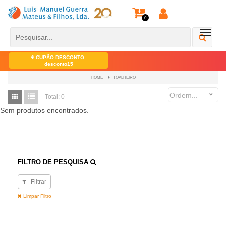
0
CUPÃO DESCONTO:
desconto15
TOALHEIRO
HOME
Ordem...
Total:
0
Sem produtos encontrados.
FILTRO DE PESQUISA
Filtrar
Limpar Filtro