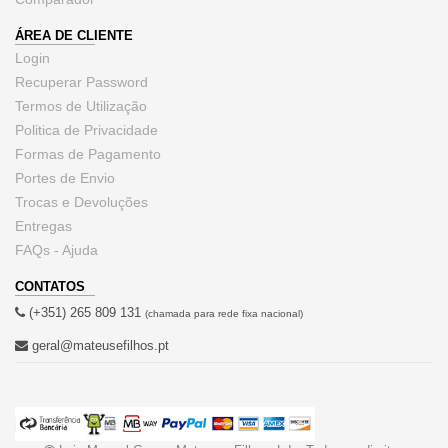
ÁREA DE CLIENTE
Login
Recuperar Password
Termos de Utilização
Politica de Privacidade
Formas de Pagamento
Portes de Envio
Trocas e Devoluções
Entregas
FAQs - Ajuda
CONTATOS
(+351) 265 809 131
(chamada para rede fixa nacional)
geral@mateusefilhos.pt