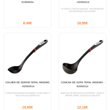
K1984634
- K2060214
P/ TODO O TIPO DE MASSAS - ESCORREDOR
INCORPORADO NA COLHER
8,49€
10,95€
COLHER DE SERVIR TEFAL INGENIO
CONCHA DE SOPA TEFAL INGENIO -
- K2060514
K2060114
FORMA ERGONÓMICA NA BASE, P/ FACILITAR A
MARCAS DE MEDIÇÃO NO INTERIOR - IDEAL P/
RECOLHA DE ALIMENTOS
SERVIR SOPAS, CALDOS OU MOLHOS
10,95€
12,18€