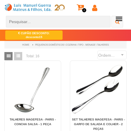
0
CUPÃO DESCONTO:
desconto15
PEQUENOS DOMÉSTICOS \ COZINHA \ TIPO - MENAGE \ TALHERES
HOME
Ordem...
Total:
16
TALHERES MAGEFESA - PARIS -
SET TALHERES MAGEFESA - PARIS -
CONCHA SALSA - 1 PEÇA
GARFO DE SALADA E COLHER - 2
PEÇAS