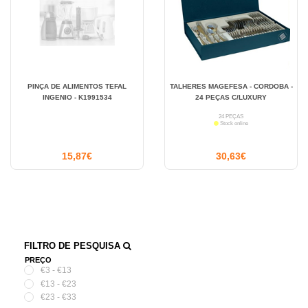
PINÇA DE ALIMENTOS TEFAL
TALHERES MAGEFESA - CORDOBA -
INGENIO - K1991534
24 PEÇAS C/LUXURY
24 PEÇAS
Stock online
15,87€
30,63€
FILTRO DE PESQUISA
PREÇO
€3 - €13
€13 - €23
€23 - €33