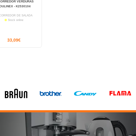
CORREDOR VERDURAS
OULINEX - K2530104
CORREDOR DE SALADA
Stock online
33,09€