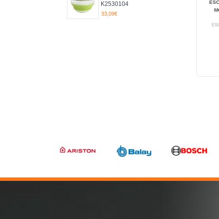
ES
K2530104
M
33,09€
ES