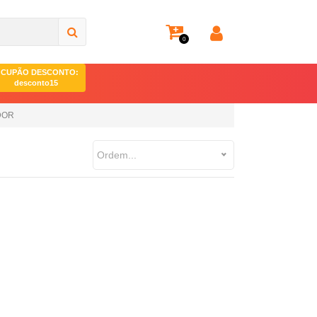
0
CUPÃO DESCONTO:
desconto15
DOR
Ordem...