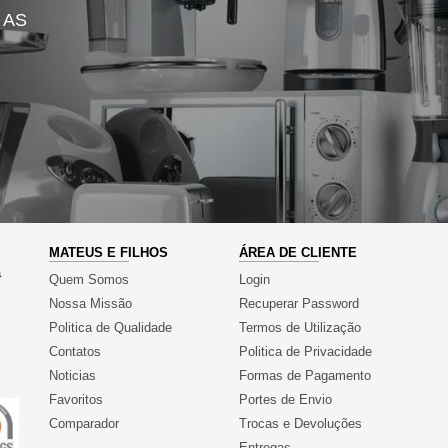
 AS
MATEUS E FILHOS
ÁREA DE CLIENTE
a
Quem Somos
Login
Nossa Missão
Recuperar Password
Politica de Qualidade
Termos de Utilização
Contatos
Politica de Privacidade
Noticias
Formas de Pagamento
Favoritos
Portes de Envio
Comparador
Trocas e Devoluções
Entregas