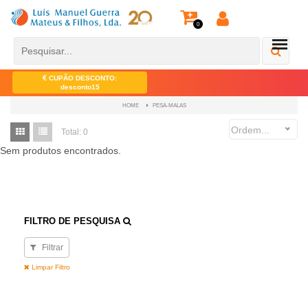
0
CUPÃO DESCONTO:
desconto15
PESA-MALAS
HOME
Ordem...
Total:
0
Sem produtos encontrados.
FILTRO DE PESQUISA
Filtrar
Limpar Filtro