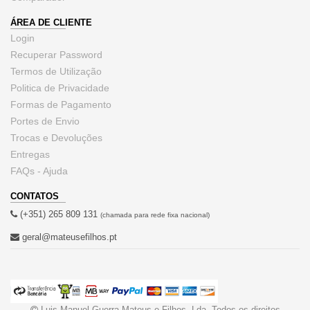
ÁREA DE CLIENTE
Login
Recuperar Password
Termos de Utilização
Politica de Privacidade
Formas de Pagamento
Portes de Envio
Trocas e Devoluções
Entregas
FAQs - Ajuda
CONTATOS
(+351) 265 809 131
(chamada para rede fixa nacional)
geral@mateusefilhos.pt
Luis Manuel Guerra Mateus e Filhos, Lda. Todos os direitos