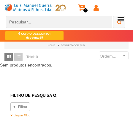
0
CUPÃO DESCONTO:
desconto15
DESIDRATADOR-ALIM
HOME
Ordem...
Total:
0
Sem produtos encontrados.
FILTRO DE PESQUISA
Filtrar
Limpar Filtro