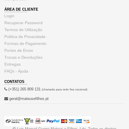
ÁREA DE CLIENTE
Login
Recuperar Password
Termos de Utilização
Politica de Privacidade
Formas de Pagamento
Portes de Envio
Trocas e Devoluções
Entregas
FAQs - Ajuda
CONTATOS
(+351) 265 809 131
(chamada para rede fixa nacional)
geral@mateusefilhos.pt
Luis Manuel Guerra Mateus e Filhos, Lda. Todos os direitos