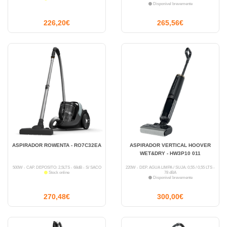
Disponível brevemente
226,20€
265,56€
ASPIRADOR ROWENTA - RO7C32EA
ASPIRADOR VERTICAL HOOVER
WET&DRY - HW3P10 011
500W - CAP. DEPÓSITO: 2,5LTS - 68dB - S/ SACO
220W - DEP. ÁGUA LIMPA / SUJA: 0,55 / 0,55 LTS -
Stock online
78 dBA
Disponível brevemente
270,48€
300,00€