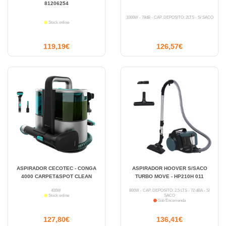
81206254
1000W - 78dB - CAP. DEPÓSITO: 2LTS - S/ SACO
Stock online
119,19€
126,57€
ASPIRADOR CECOTEC - CONGA
ASPIRADOR HOOVER S/SACO
4000 CARPET&SPOT CLEAN
TURBO MOVE - HP210H 011
400W
800W - CAP. DEPÓSITO: 2,5 LTS - 72 dBA - S/
Stock online
SACO
Sob Encomenda
127,80€
136,41€