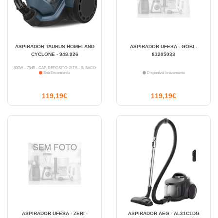
ASPIRADOR TAURUS HOMELAND
ASPIRADOR UFESA - GOBI -
CYCLONE - 948.926
81205033
800W - 78dB - CAP. DEPÓSITO: 2LTS - S/ SACO
Sob Encomenda
Disponível brevemente
119,19€
119,19€
ASPIRADOR UFESA - ZERI -
ASPIRADOR AEG - AL31C1DG