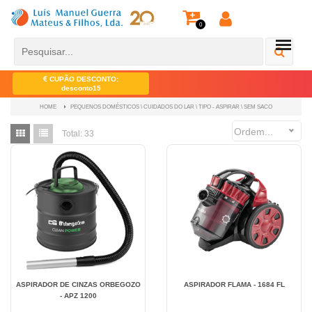
0
CUPÃO DESCONTO:
desconto15
PEQUENOS DOMÉSTICOS \ CUIDADOS DO LAR \ TIPO - ASPIRAR \ SEM SACO
HOME
Ordem...
Total:
33
ASPIRADOR DE CINZAS ORBEGOZO
ASPIRADOR FLAMA - 1684 FL
- APZ 1200