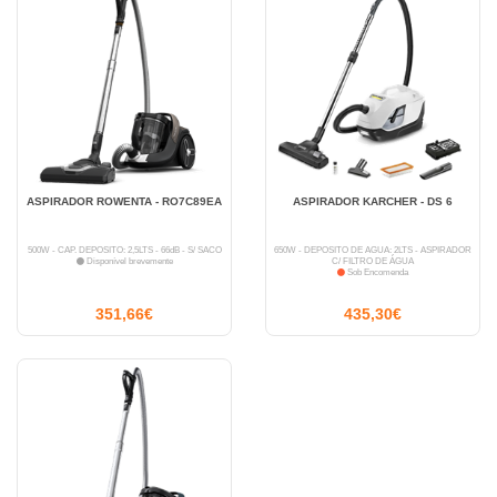
ASPIRADOR ROWENTA - RO7C89EA
ASPIRADOR KARCHER - DS 6
500W - CAP. DEPÓSITO: 2,5LTS - 66dB - S/ SACO
650W - DEPÓSITO DE ÁGUA: 2LTS - ASPIRADOR
Disponível brevemente
C/ FILTRO DE ÁGUA
Sob Encomenda
351,66€
435,30€