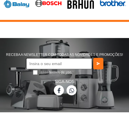
750
800
820
850
900
RECEBA A NEWSLETTER COM TODAS AS NOVIDADES E PROMOÇÕES!
Li os
termos de uso
*
SIGA-NOS