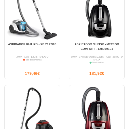
ASPIRADOR PHILIPS - XB 2122/09
ASPIRADOR NILFISK - METEOR
COMFORT - 128390161
750W - 77dB - 1,3LTS - S/ SACO
800W - CAP. DEPÓSITO: 2,5LTS - 79dB - 25kPA - S/
Sob Encomenda
SACO
Stock online
179,46€
181,92€