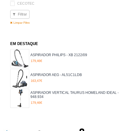
CECOTEC
FLAMA
Filtrar
HOOVER
KARCHER
Limpar Filtro
NILFISK
ORBEGOZO
PHILIPS
POLTI
EM DESTAQUE
ROWENTA
TAURUS
ASPIRADOR PHILIPS - XB 2122/09
UFESA
179,46€
POTÊNCIA (W)
1000
ASPIRADOR AEG - AL51C1LDB
1200
163,47€
1380
1500
ASPIRADOR VERTICAL TAURUS HOMELAND IDEAL -
220
948.934
400
179,46€
500
550
600
650
700