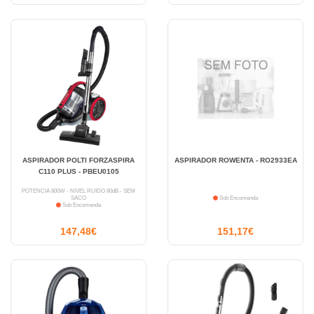
ASPIRADOR POLTI FORZASPIRA
ASPIRADOR ROWENTA - RO2933EA
C110 PLUS - PBEU0105
POTÊNCIA 800W - NÍVEL RUÍDO 80dB - SEM
SACO
Sob Encomenda
Sob Encomenda
147,48€
151,17€