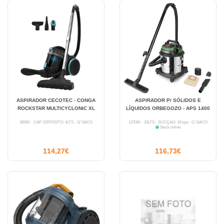
ASPIRADOR CECOTEC - CONGA
ASPIRADOR P/ SÓLIDOS E
ROCKSTAR MULTICYCLONIC XL
LÍQUIDOS ORBEGOZO - APS 1400
800W - CAP. DEPÓSITO: 4LTS - S/ SACO
1370W - 20LTS - SUCÇÃO: 16 kpa - C/ SACO
Stock online
114,27€
116,73€