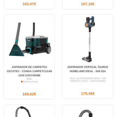
163,47€
167,16€
ASPIRADOR DE CARPETES
ASPIRADOR VERTICAL TAURUS
CECOTEC - CONGA CARPETCLEAN
HOMELAND IDEAL - 948.934
1000 EASYHOME
22,2V - AUTONOMIA ATÉ 40MIN - CAP.
800W
DEPÓSITO: 0,5LTS - 2 VELOCIDADES
Sob Encomenda
179,46€
169,62€