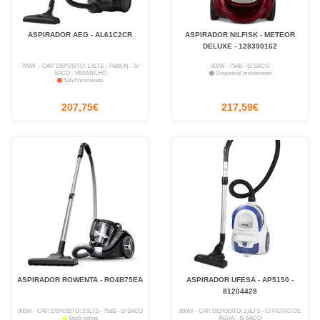
ASPIRADOR AEG - AL61C2CR
ASPIRADOR NILFISK - METEOR
DELUXE - 128390162
700W - CAP. DEPÓSITO: 1,6LTS - 74dB(A) - S/
800W - 79dB - S/ SACO
SACO - VERMELHO
Disponível brevemente
Sob Encomenda
207,75€
217,59€
ASPIRADOR ROWENTA - RO4B75EA
ASPIRADOR UFESA - AP5150 -
81204428
900W - CAP. DEPÓSITO: 2,5LTS - 75dB - S/ SACO
800W - CAP. DEPÓSITO: 1,6LTS - C/ FILTRO DE
Stock online
ÁGUA - S/ SACO