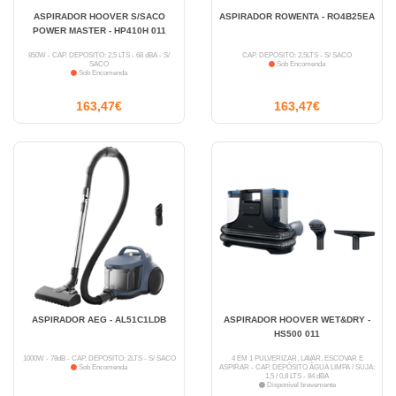
ASPIRADOR HOOVER S/SACO
ASPIRADOR ROWENTA - RO4B25EA
POWER MASTER - HP410H 011
850W - CAP. DEPÓSITO: 2,5 LTS - 68 dBA - S/
CAP. DEPÓSITO: 2,5LTS - S/ SACO
SACO
Sob Encomenda
Sob Encomenda
163,47€
163,47€
ASPIRADOR AEG - AL51C1LDB
ASPIRADOR HOOVER WET&DRY -
HS500 011
1000W - 78dB - CAP. DEPÓSITO: 2LTS - S/ SACO
4 EM 1 PULVERIZAR, LAVAR, ESCOVAR E
Sob Encomenda
ASPIRAR - CAP. DEPÓSITO ÁGUA LIMPA / SUJA:
1,5 / 0,8 LTS - 84 dBA
Disponível brevemente