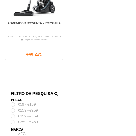
ASPIRADOR ROWENTA - RO7961EA
500W - CAP. DEPÓSITO: 2,5LTS - 59dB - S/ SACO
Disponível brevemente
440,22€
FILTRO DE PESQUISA
PREÇO
€59 - €159
€159 - €259
€259 - €359
€359 - €459
MARCA
AEG