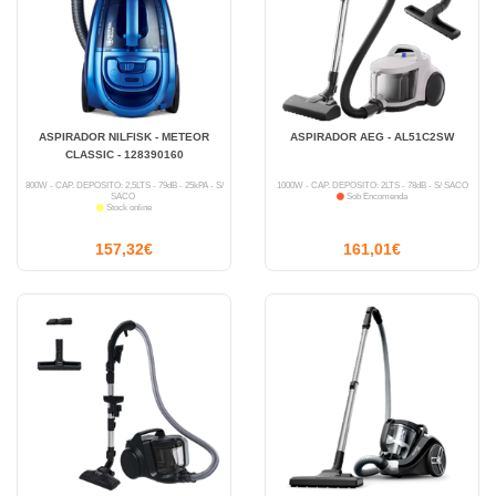
ASPIRADOR NILFISK - METEOR
ASPIRADOR AEG - AL51C2SW
CLASSIC - 128390160
800W - CAP. DEPÓSITO: 2,5LTS - 79dB - 25kPA - S/
1000W - CAP. DEPÓSITO: 2LTS - 78dB - S/ SACO
SACO
Sob Encomenda
Stock online
157,32€
161,01€