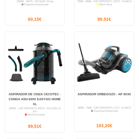
1200W - 20LTS - SUCÇÃO: 16 kpa
700W - 80dB - CAP. DEPÓSITO: 1,5LTS - S/ SACO
Disponível brevemente
Stock online
60,15€
99,51€
ASPIRADOR DE CINZA CECOTEC -
ASPIRADOR ORBEGOZO - AP 8030
CONGA ASH 6000 EASYGO HOME
XL
800W - 78dB - CAP. DEPÓSITO: 2 LTS - S/ SACO
1500W - CAP. DEPÓSITO: 30LTS - SUCÇÃO: 21
Disponível brevemente
kPa
Sob Encomenda
103,20€
99,51€