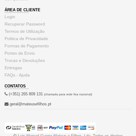
ÁREA DE CLIENTE
Login
Recuperar Password
Termos de Utilização
Politica de Privacidade
Formas de Pagamento
Portes de Envio
Trocas e Devoluções
Entregas
FAQs - Ajuda
CONTATOS
(+351) 265 809 131
(chamada para rede fixa nacional)
geral@mateusefilhos.pt
Luis Manuel Guerra Mateus e Filhos, Lda. Todos os direitos