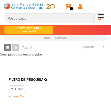
0
CUPÃO DESCONTO:
desconto15
COMANDOS
HOME
Ordem...
Total:
0
Sem produtos encontrados.
FILTRO DE PESQUISA
Filtrar
Limpar Filtro