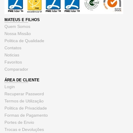
MATEUS E FILHOS
Quem Somos
Nossa Missão
Politica de Qualidade
Contatos
Noticias
Favoritos
Comparador
ÁREA DE CLIENTE
Login
Recuperar Password
Termos de Utilização
Politica de Privacidade
Formas de Pagamento
Portes de Envio
Trocas e Devoluções