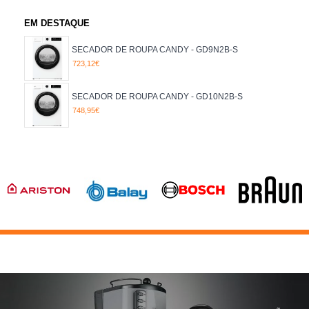
CL. ENERGÉTICA
B
EM DESTAQUE
D
G
SECADOR DE ROUPA CANDY - GD9N2B-S
723,12€
LARGURA
De 055.01 até 80 cm
LARGURA CM
SECADOR DE ROUPA CANDY - GD10N2B-S
60
748,95€