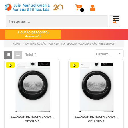
0
CUPÃO DESCONTO:
desconto15
LIVRE INSTALAÇÃO \ ROUPA LI \ TIPO - SECAGEM \ CONDENSAÇÃO P/ RESISTÊNCIA
HOME
Ordem...
Total:
2
D
D
SECADOR DE ROUPA CANDY -
SECADOR DE ROUPA CANDY -
GD9N2B-S
GD10N2B-S