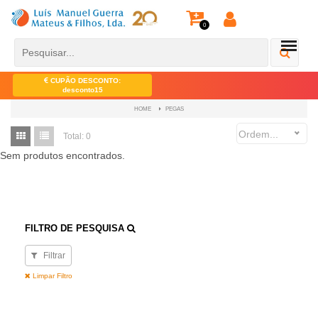
0
CUPÃO DESCONTO:
desconto15
PEGAS
HOME
Ordem...
Total:
0
Sem produtos encontrados.
FILTRO DE PESQUISA
Filtrar
Limpar Filtro