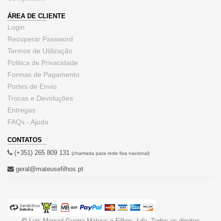
ÁREA DE CLIENTE
Login
Recuperar Password
Termos de Utilização
Politica de Privacidade
Formas de Pagamento
Portes de Envio
Trocas e Devoluções
Entregas
FAQs - Ajuda
CONTATOS
(+351) 265 809 131
(chamada para rede fixa nacional)
geral@mateusefilhos.pt
Luis Manuel Guerra Mateus e Filhos, Lda. Todos os direitos