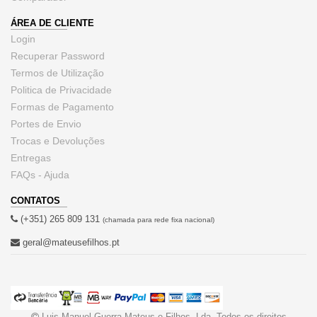
ÁREA DE CLIENTE
Login
Recuperar Password
Termos de Utilização
Politica de Privacidade
Formas de Pagamento
Portes de Envio
Trocas e Devoluções
Entregas
FAQs - Ajuda
CONTATOS
(+351) 265 809 131
(chamada para rede fixa nacional)
geral@mateusefilhos.pt
Luis Manuel Guerra Mateus e Filhos, Lda. Todos os direitos