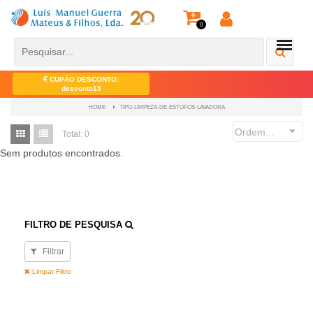
0
CUPÃO DESCONTO:
desconto15
TIPO-LIMPEZA-DE-ESTOFOS-LAVADORA
HOME
Ordem...
Total:
0
Sem produtos encontrados.
FILTRO DE PESQUISA
Filtrar
Limpar Filtro