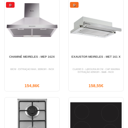
D
D
CHAMINÉ MEIRELES - MEP 162X
EXAUSTOR MEIRELES - MET 161 X
60CM - EXTRAÇÃO MÁX.: 300M3/H - INOX
CLASSE D - LARGURA 60 CM - CAP. MÁXIMA
EXTRAÇÃO 425M3/H - 68dB - INOX
154,86€
158,55€