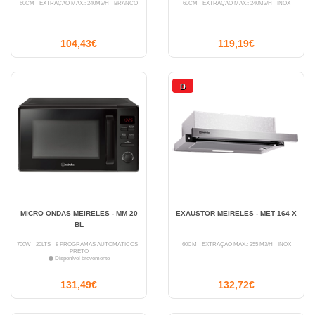
60CM - EXTRAÇÃO MÁX.: 240M3/H - BRANCO
60CM - EXTRAÇÃO MÁX.: 240M3/H - INOX
104,43€
119,19€
D
MICRO ONDAS MEIRELES - MM 20
EXAUSTOR MEIRELES - MET 164 X
BL
700W - 20LTS - 8 PROGRAMAS AUTOMÁTICOS -
60CM - EXTRAÇÃO MÁX.: 355 M3/H - INOX
PRETO
Disponível brevemente
131,49€
132,72€