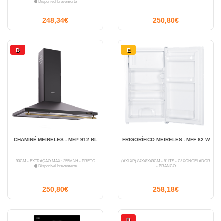
Disponível brevemente
248,34€
250,80€
D
E
CHAMINÉ MEIRELES - MEP 912 BL
FRIGORÍFICO MEIRELES - MFF 82 W
90CM - EXTRAÇÃO MÁX.: 355M3/H - PRETO
(AXLXP) 84X48X49CM - 81LTS - C/ CONGELADOR
Disponível brevemente
- BRANCO
250,80€
258,18€
D