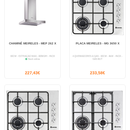
CHAMINÉ MEIRELES - MEP 262 X
PLACA MEIRELES - MG 3650 X
60CM - EXTRAÇÃO MÁX.: 300M3/H - INOX
4 QUEIMADORES A GÁS - 60CM - 8kW - INOX -
Stock online
GÁS BUT
227,43€
233,58€