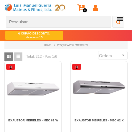
0
CUPÃO DESCONTO:
desconto15
PESQUISA POR: 'MEIRELES'
HOME
Ordem...
Total:
212 - Pág 1/6
D
D
EXAUSTOR MEIRELES - MEC 62 W
EXAUSTOR MEIRELES - MEC 62 X