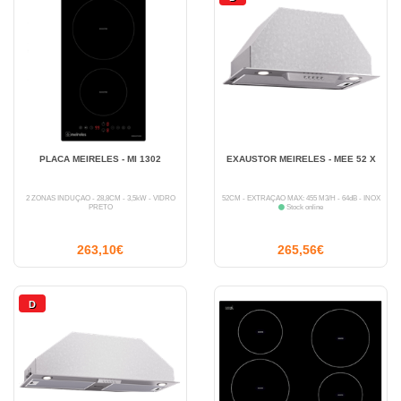
PLACA MEIRELES - MI 1302
EXAUSTOR MEIRELES - MEE 52 X
2 ZONAS INDUÇÃO - 28,8CM - 3,5kW - VIDRO
52CM - EXTRAÇÃO MÁX: 455 M3/H - 64dB - INOX
PRETO
Stock online
263,10€
265,56€
D