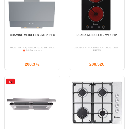
CHAMINÉ MEIRELES - MEP 61 X
PLACA MEIRELES - MV 1312
60CM - EXTRAÇÃO MÁX.: 233M3/H - INOX
2 ZONAS VITROCERÂMICA - 30CM - 3kW -
Sob Encomenda
PRETO
200,37€
206,52€
D