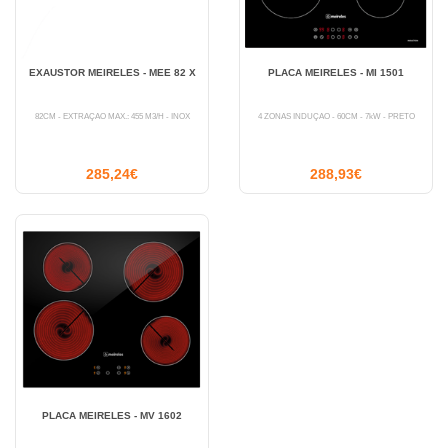
EXAUSTOR MEIRELES - MEE 82 X
PLACA MEIRELES - MI 1501
82CM - EXTRAÇÃO MÁX.: 455 M3/H - INOX
4 ZONAS INDUÇÃO - 60CM - 7kW - PRETO
285,24€
288,93€
PLACA MEIRELES - MV 1602