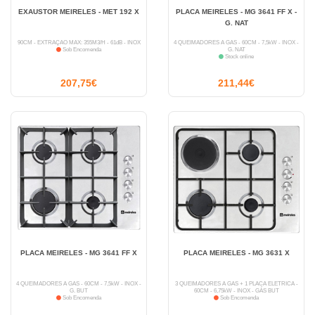
EXAUSTOR MEIRELES - MET 192 X
PLACA MEIRELES - MG 3641 FF X -
G. NAT
90CM - EXTRAÇÃO MÁX: 355M3/H - 61dB - INOX
4 QUEIMADORES A GÁS - 60CM - 7,5kW - INOX -
Sob Encomenda
G. NAT
Stock online
207,75€
211,44€
PLACA MEIRELES - MG 3641 FF X
PLACA MEIRELES - MG 3631 X
4 QUEIMADORES A GÁS - 60CM - 7,5kW - INOX -
3 QUEIMADORES A GÁS + 1 PLACA ELÉTRICA -
G. BUT
60CM - 6,75kW - INOX - GÁS BUT
Sob Encomenda
Sob Encomenda