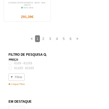
4 ZONAS VITROCERÂMICA - 60CM - 6kW -
PRETO
Stock online
291,39€
1
2
3
4
5
6
FILTRO DE PESQUISA
PREÇO
€103 - €1103
€1103 - €2103
Filtrar
Limpar Filtro
EM DESTAQUE