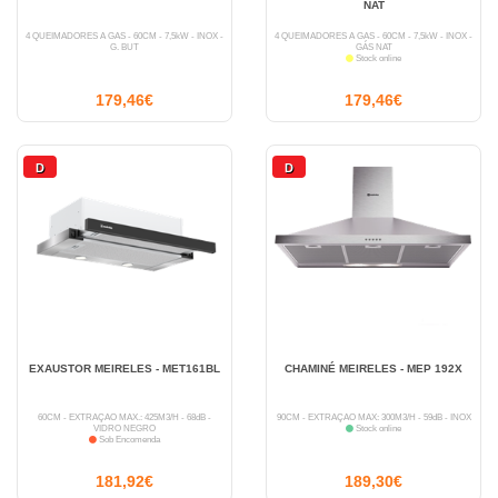
NAT
4 QUEIMADORES A GÁS - 60CM - 7,5kW - INOX -
4 QUEIMADORES A GÁS - 60CM - 7,5kW - INOX -
G. BUT
GÁS NAT
Stock online
179,46€
179,46€
D
D
EXAUSTOR MEIRELES - MET161BL
CHAMINÉ MEIRELES - MEP 192X
60CM - EXTRAÇÃO MÁX.: 425M3/H - 68dB -
90CM - EXTRAÇÃO MÁX: 300M3/H - 59dB - INOX
VIDRO NEGRO
Stock online
Sob Encomenda
181,92€
189,30€