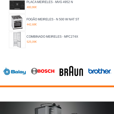
PLACA MEIRELES - MVG 4952 N
400,86€
FOGÃO MEIRELES - N 500 W NAT ST
442,68€
COMBINADO MEIRELES - MFC274X
525,09€