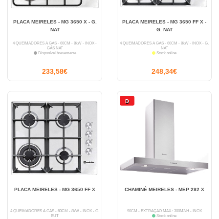
PLACA MEIRELES - MG 3650 X - G.
PLACA MEIRELES - MG 3650 FF X -
NAT
G. NAT
4 QUEIMADORES A GÁS - 60CM - 8kW - INOX -
4 QUEIMADORES A GÁS - 60CM - 8kW - INOX - G.
GÁS NAT
NAT
Disponível brevemente
Stock online
233,58€
248,34€
D
PLACA MEIRELES - MG 3650 FF X
CHAMINÉ MEIRELES - MEP 292 X
4 QUEIMADORES A GÁS - 60CM - 8kW - INOX - G.
90CM - EXTRAÇÃO MÁX.: 300M3/H - INOX
BUT
Stock online