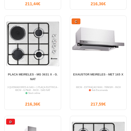
211,44€
216,36€
C
PLACA MEIRELES - MG 3631 X - G.
EXAUSTOR MEIRELES - MET 165 X
NAT
3 QUEIMADORES A GÁS + 1 PLACA ELÉTRICA -
60CM - EXTRAÇÃO MÁX.: 700M3/H - INOX
60CM - 6,75kW - INOX - GÁS NAT
Sob Encomenda
Stock online
216,36€
217,59€
D