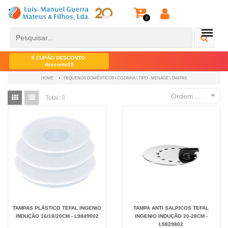
0
CUPÃO DESCONTO:
desconto15
PEQUENOS DOMÉSTICOS \ COZINHA \ TIPO - MENAGE \ TAMPAS
HOME
Ordem...
Total:
3
TAMPAS PLÁSTICO TEFAL INGENIO
TAMPA ANTI SALPICOS TEFAL
INDUÇÃO 16/18/20CM - L9849002
INGENIO INDUÇÃO 20-28CM -
L9829802