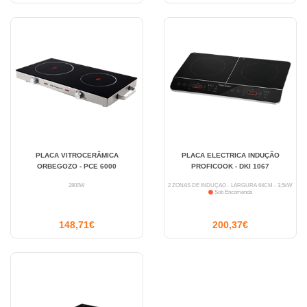
PLACA VITROCERÂMICA
PLACA ELECTRICA INDUÇÃO
ORBEGOZO - PCE 6000
PROFICOOK - DKI 1067
2800W
2 ZONAS DE INDUÇÃO - LARGURA 64CM - 3,5kW
Sob Encomenda
148,71€
200,37€