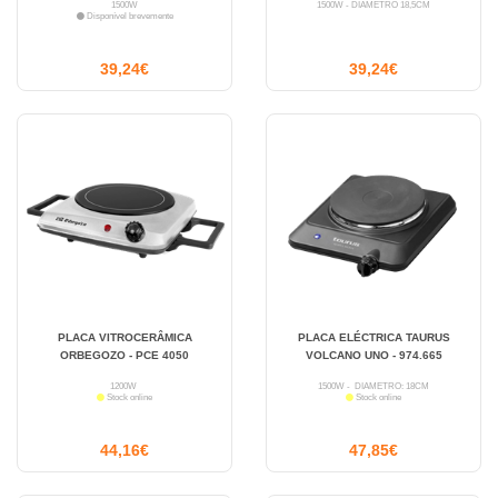
1500W
1500W - DIÂMETRO 18,5CM
Disponível brevemente
39,24€
39,24€
PLACA VITROCERÂMICA
PLACA ELÉCTRICA TAURUS
ORBEGOZO - PCE 4050
VOLCANO UNO - 974.665
1200W
1500W - DIÂMETRO: 18CM
Stock online
Stock online
44,16€
47,85€