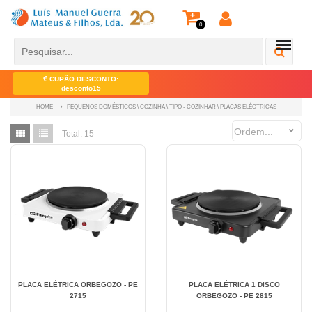
0
CUPÃO DESCONTO:
desconto15
PEQUENOS DOMÉSTICOS \ COZINHA \ TIPO - COZINHAR \ PLACAS ELÉCTRICAS
HOME
Ordem...
Total:
15
PLACA ELÉTRICA ORBEGOZO - PE
PLACA ELÉTRICA 1 DISCO
2715
ORBEGOZO - PE 2815