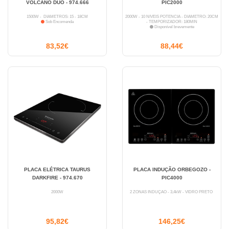
VOLCANO DUO - 974.666
PIC2000
1500W - DIÂMETROS: 15 - 18CM
2000W - 10 NÍVEIS POTÊNCIA - DIÂMETRO: 20CM
Sob Encomenda
- TEMPORIZADOR: 180MIN
Disponível brevemente
83,52€
88,44€
PLACA ELÉTRICA TAURUS
PLACA INDUÇÃO ORBEGOZO -
DARKFIRE - 974.670
PIC4000
2000W
2 ZONAS INDUÇÃO - 3,4kW - VIDRO PRETO
95,82€
146,25€