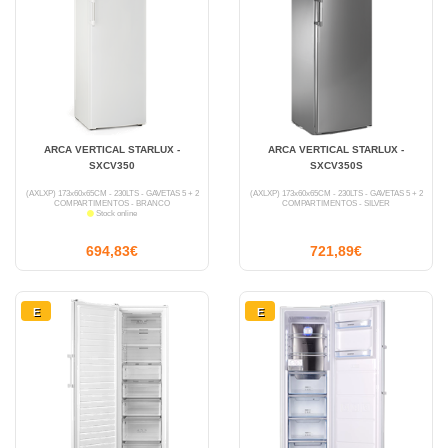
ARCA VERTICAL STARLUX -
ARCA VERTICAL STARLUX -
SXCV350
SXCV350S
(AXLXP) 173x60x65CM - 230LTS - GAVETAS 5 + 2
(AXLXP) 173x60x65CM - 230LTS - GAVETAS 5 + 2
COMPARTIMENTOS - BRANCO
COMPARTIMENTOS - SILVER
Stock online
694,83€
721,89€
E
E