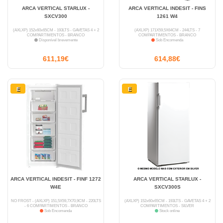
ARCA VERTICAL STARLUX -
ARCA VERTICAL INDESIT - FINS
SXCV300
1261 W4
(AXLXP) 152x60x65CM - 193LTS - GAVETAS 4 + 2
(AXLXP) 171X59,5X64CM - 244LTS - 7
COMPARTIMENTOS - BRANCO
COMPARTIMENTOS - BRANCO
Disponível brevemente
Sob Encomenda
611,19€
614,88€
E
E
ARCA VERTICAL INDESIT - FINF 1272
ARCA VERTICAL STARLUX -
W4E
SXCV300S
NO FROST - (AXLXP) 151,5X59,7X70,9CM - 220LTS
(AXLXP) 152x60x65CM - 193LTS - GAVETAS 4 + 2
- 6 COMPARTIMENTOS - BRANCO
COMPARTIMENTOS - SILVER
Sob Encomenda
Stock online