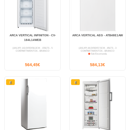
ARCA VERTICAL INFINITON - CV-
ARCA VERTICAL AEG - ATB48E1AW
184L14WEB
(AXLXP) 143,5X55X58,3CM - 155LTS - 5
(AXLXP) 84,5X56X57,5CM - 85LTS - 3
COMPARTIMENTOS - BRANCO
COMPARTIMENTOS - BRANCO
Sob Encomenda
564,45€
584,13€
E
E