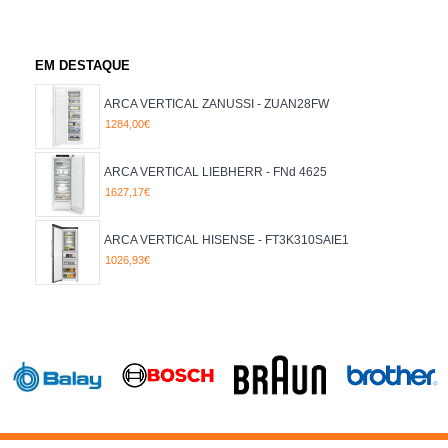
HISENSE
HOTPOINT
INDESIT
INFINITON
EM DESTAQUE
LG
LIEBHERR
ARCA VERTICAL ZANUSSI - ZUAN28FW
SAMSUNG
1284,00€
SIEMENS
STARLUX
ARCA VERTICAL LIEBHERR - FNd 4625
TEKA
1627,17€
WHIRLPOOL
ZANUSSI
ARCA VERTICAL HISENSE - FT3K310SAIE1
ALTURA
Até 100 cm
1026,93€
De 100.01 até 150 cm
De 150.01 até 180 cm
De 180.01 até 250 cm
ALTURA CM
108.7
125
125.5
134.4
138
142