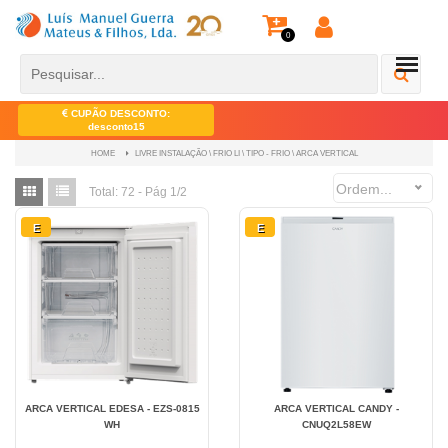
0
CUPÃO DESCONTO:
desconto15
LIVRE INSTALAÇÃO \ FRIO LI \ TIPO - FRIO \ ARCA VERTICAL
HOME
Ordem...
Total:
72 - Pág 1/2
E
E
ARCA VERTICAL EDESA - EZS-0815
ARCA VERTICAL CANDY -
WH
CNUQ2L58EW