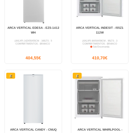
ARCA VERTICAL EDESA - EZS-1412
ARCA VERTICAL INDESIT - I55Z1
WH
112W
(AXLXP) 142X55X55CM - 160LTS - 5
(AXLXP) 84X54X59CM - 95LTS - 3
COMPARTIMENTOS - BRANCO
COMPARTIMENTOS - BRANCO
Sob Encomenda
404,55€
410,70€
E
E
ARCA VERTICAL CANDY - CNUQ
ARCA VERTICAL WHIRLPOOL -