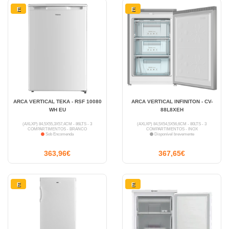
E
E
ARCA VERTICAL TEKA - RSF 10080
ARCA VERTICAL INFINITON - CV-
WH EU
88L8XEH
(AXLXP) 84,5X55,3X57,4CM - 86LTS - 3
(AXLXP) 84,5X54,5X56,6CM - 80LTS - 3
COMPARTIMENTOS - BRANCO
COMPARTIMENTOS - INOX
Sob Encomenda
Disponível brevemente
363,96€
367,65€
E
E