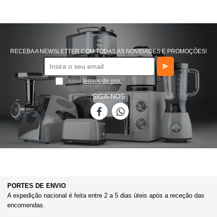
143
145.5
151
152
153
RECEBA A NEWSLETTER COM TODAS AS NOVIDADES E PROMOÇÕES!
165.5
167
167.1
Li os
termos de uso
*
170
171
SIGA-NOS
171.4
172
172.5
173
175
176
185
185.5
185.9
PORTES DE ENVIO
186
186.5
A expedição nacional é feita entre 2 a 5 dias úteis após a receção das
187.5
encomendas.
191