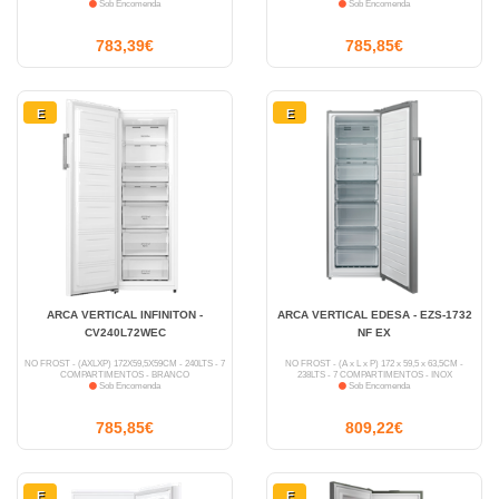
Sob Encomenda
Sob Encomenda
783,39€
785,85€
E
E
ARCA VERTICAL INFINITON -
ARCA VERTICAL EDESA - EZS-1732
CV240L72WEC
NF EX
NO FROST - (AXLXP) 172X59,5X59CM - 240LTS - 7
NO FROST - (A x L x P) 172 x 59,5 x 63,5CM -
COMPARTIMENTOS - BRANCO
238LTS - 7 COMPARTIMENTOS - INOX
Sob Encomenda
Sob Encomenda
785,85€
809,22€
E
E