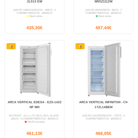
2L513 EW
W55Z1112W
(AXLXP) 138X54,5X56,5CM - 169LTS - 5
(AXLXP) 84X54X59CM - 95LTS - 3
COMPARTIMENTOS - BRANCO
COMPARTIMENTOS - BRANCO
Stock online
Stock online
435,30€
457,44€
E
E
ARCA VERTICAL EDESA - EZS-1422
ARCA VERTICAL INFINITON - CV-
NF WH
172L14BEM
NO FROST - (A x L x P) 143,4 x 55,9 x 61,4CM -
(AXLXP) 143,5X55X58,3CM - 172LTS - 6
155LTS - 5 COMPARTIMENTOS - BRANCO
COMPARTIMENTOS - BRANCO
Sob Encomenda
461,13€
466,05€