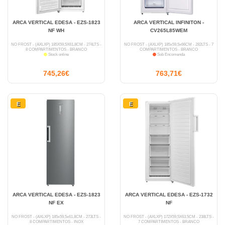
ARCA VERTICAL EDESA - EZS-1823
ARCA VERTICAL INFINITON -
NF WH
CV265L85WEM
NO FROST - (AXLXP) 185X59,5X61,8CM - 274LTS -
NO FROST - (AXLXP) 185x59,5x66CM - 282LTS - 7
8 COMPARTIMENTOS - BRANCO
COMPARTIMENTOS - BRANCO
Stock online
Sob Encomenda
745,26€
763,71€
E
E
ARCA VERTICAL EDESA - EZS-1823
ARCA VERTICAL EDESA - EZS-1732
NF EX
NF
NO FROST - (AXLXP) 185x59,5x61,8CM - 273LTS -
NO FROST - (AXLXP) 172X59,5X63,5CM - 238LTS -
8 COMPARTIMENTOS - INOX
7 COMPARTIMENTOS - BRANCO