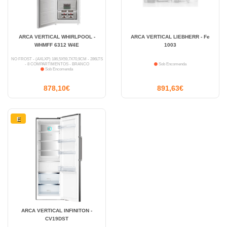
ARCA VERTICAL WHIRLPOOL -
ARCA VERTICAL LIEBHERR - Fe
WHMFF 6312 W4E
1003
NO FROST - (AXLXP) 186,5X59,7X70,9CM - 286LTS
- 8 COMPARTIMENTOS - BRANCO
Sob Encomenda
Sob Encomenda
878,10€
891,63€
E
ARCA VERTICAL INFINITON -
CV19DST