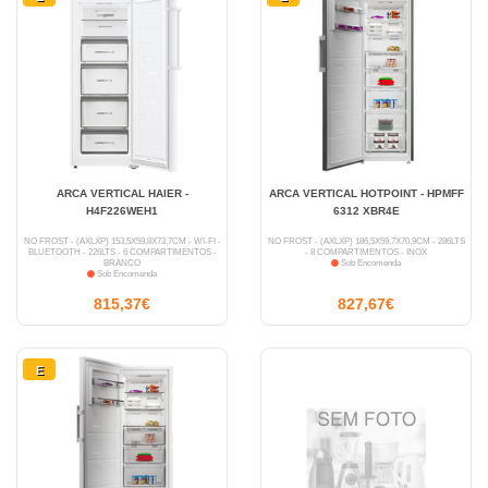
ARCA VERTICAL HAIER -
ARCA VERTICAL HOTPOINT - HPMFF
H4F226WEH1
6312 XBR4E
NO FROST - (AXLXP) 153,5X59,8X73,7CM - WI-FI -
NO FROST - (AXLXP) 186,5X59,7X70,9CM - 286LTS
BLUETOOTH - 226LTS - 6 COMPARTIMENTOS -
- 8 COMPARTIMENTOS - INOX
BRANCO
Sob Encomenda
Sob Encomenda
815,37€
827,67€
E