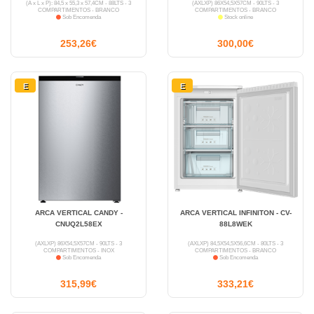
(A x L x P): 84,5 x 55,3 x 57,4CM - 88LTS - 3
(AXLXP) 86X54,5X57CM - 90LTS - 3
COMPARTIMENTOS - BRANCO
COMPARTIMENTOS - BRANCO
Sob Encomenda
Stock online
253,26€
300,00€
E
E
ARCA VERTICAL CANDY -
ARCA VERTICAL INFINITON - CV-
CNUQ2L58EX
88L8WEK
(AXLXP) 86X54,5X57CM - 90LTS - 3
(AXLXP) 84,5X54,5X56,6CM - 80LTS - 3
COMPARTIMENTOS - INOX
COMPARTIMENTOS - BRANCO
Sob Encomenda
Sob Encomenda
315,99€
333,21€