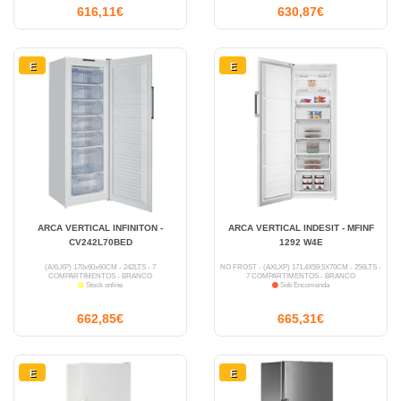
616,11€
630,87€
E
E
ARCA VERTICAL INFINITON -
ARCA VERTICAL INDESIT - MFINF
CV242L70BED
1292 W4E
(AXLXP) 170x60x60CM - 242LTS - 7
NO FROST - (AXLXP) 171,4X59,5X70CM - 256LTS -
COMPARTIMENTOS - BRANCO
7 COMPARTIMENTOS - BRANCO
Stock online
Sob Encomenda
662,85€
665,31€
E
E