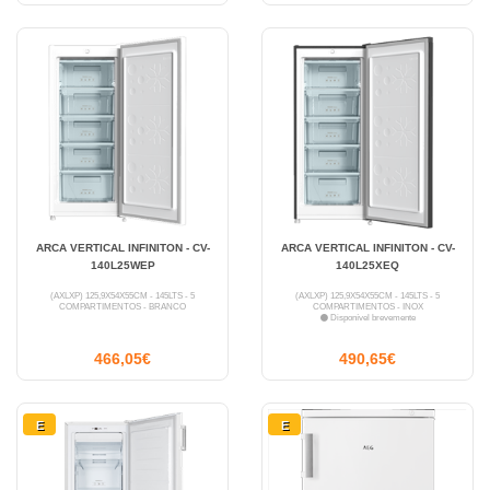
ARCA VERTICAL INFINITON - CV-
ARCA VERTICAL INFINITON - CV-
140L25WEP
140L25XEQ
(AXLXP) 125,9X54X55CM - 145LTS - 5
(AXLXP) 125,9X54X55CM - 145LTS - 5
COMPARTIMENTOS - BRANCO
COMPARTIMENTOS - INOX
Disponível brevemente
466,05€
490,65€
E
E