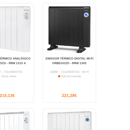
TÉRMICO ANALÓGICO
EMISSOR TÉRMICO DIGITAL WI-FI
ZO - RRM 1310 A
ORBEGOZO - RRW 1305
W - 7 ELEMENTOS
1300W - 7 ELEMENTOS - WI-FI
Stock online
Sob Encomenda
215,13€
221,28€