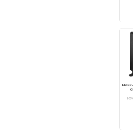
EMISSO
O
800