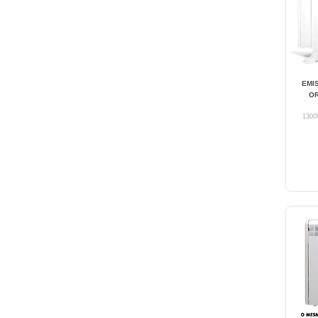
EMI
OR
1300