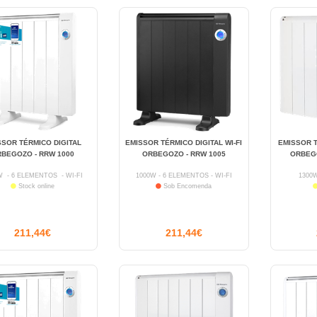
SSOR TÉRMICO DIGITAL
EMISSOR TÉRMICO DIGITAL WI-FI
EMISSOR 
BEGOZO - RRW 1000
ORBEGOZO - RRW 1005
ORBEGO
W - 6 ELEMENTOS - WI-FI
1000W - 6 ELEMENTOS - WI-FI
1300
Stock online
Sob Encomenda
211,44€
211,44€