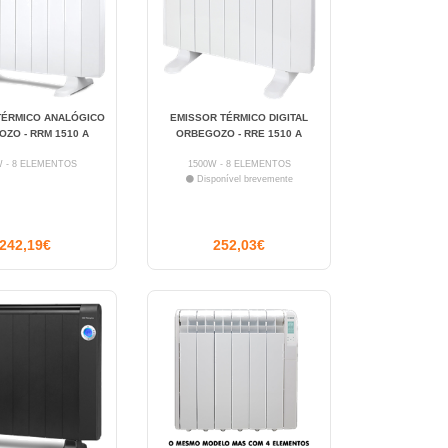
TÉRMICO ANALÓGICO
EMISSOR TÉRMICO DIGITAL
ZO - RRM 1510 A
ORBEGOZO - RRE 1510 A
W - 8 ELEMENTOS
1500W - 8 ELEMENTOS
Disponível brevemente
242,19€
252,03€