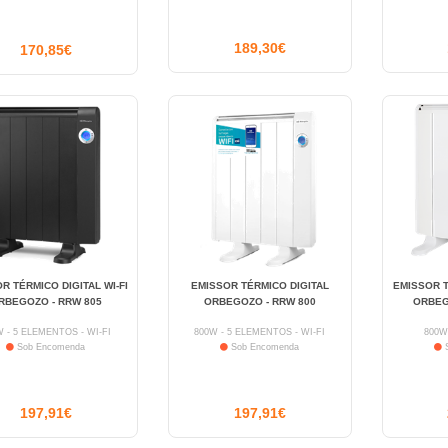
189,30€
170,85€
R TÉRMICO DIGITAL WI-FI
EMISSOR TÉRMICO DIGITAL
EMISSOR 
RBEGOZO - RRW 805
ORBEGOZO - RRW 800
ORBEG
W - 5 ELEMENTOS - WI-FI
800W - 5 ELEMENTOS - WI-FI
800W
Sob Encomenda
Sob Encomenda
S
197,91€
197,91€