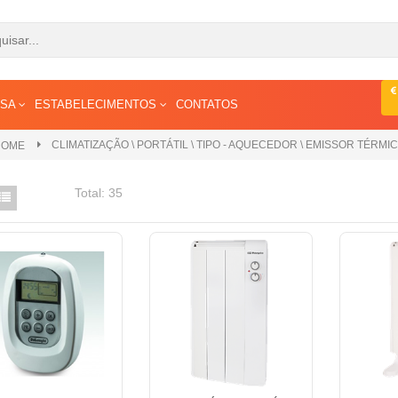
ESA
ESTABELECIMENTOS
CONTATOS
CLIMATIZAÇÃO \ PORTÁTIL \ TIPO - AQUECEDOR \ EMISSOR TÉRMI
HOME
Total:
35