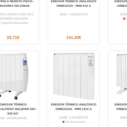
TROLO REMOTO P/ECO-
EMISSOR TÉRMICO ANALÓGICO
EMISSOR
MISSORES DELONGHI
ORBEGOZO - RRM 510 A
ORBEG
ROLO REMOTO PARA ECO
500W - 3 ELEMENTOS
500W
MISSORES DELONGHI
S
Disponível brevemente
25,71€
141,33€
EMISSOR TÉRMICO
EMISSOR TÉRMICO ANALÓGICO
EMISSOR
/ALPATEC MALBORK 600 -
ORBEGOZO - RRM 1010 A
ORBEGO
935.047
1000W - 6 ELEMENTOS
1000
00W - PROGRAMÁVEL
Sob Encomenda