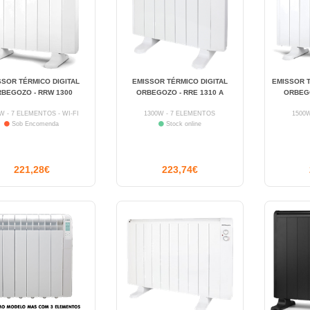
SSOR TÉRMICO DIGITAL
EMISSOR TÉRMICO DIGITAL
EMISSOR 
BEGOZO - RRW 1300
ORBEGOZO - RRE 1310 A
ORBEGO
W - 7 ELEMENTOS - WI-FI
1300W - 7 ELEMENTOS
1500
Sob Encomenda
Stock online
221,28€
223,74€