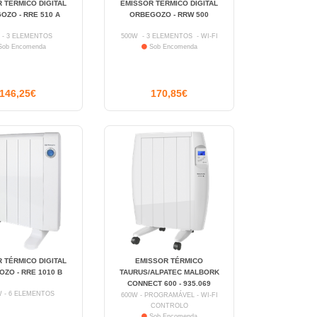
 TÉRMICO DIGITAL
EMISSOR TÉRMICO DIGITAL
OZO - RRE 510 A
ORBEGOZO - RRW 500
 - 3 ELEMENTOS
500W - 3 ELEMENTOS - WI-FI
ob Encomenda
Sob Encomenda
146,25€
170,85€
 TÉRMICO DIGITAL
EMISSOR TÉRMICO
ZO - RRE 1010 B
TAURUS/ALPATEC MALBORK
CONNECT 600 - 935.069
W - 6 ELEMENTOS
600W - PROGRAMÁVEL - WI-FI
CONTROLO
Sob Encomenda