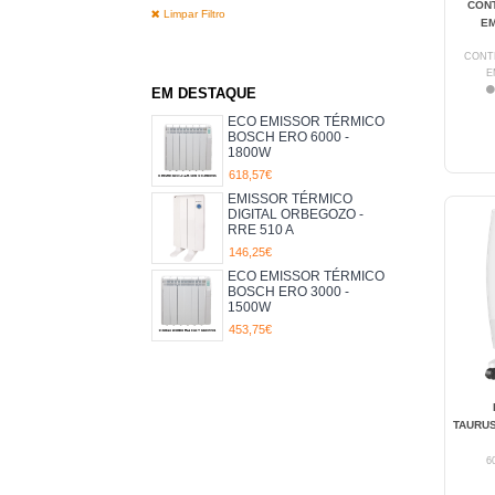
CON
Limpar Filtro
E
CONT
E
EM DESTAQUE
ECO EMISSOR TÉRMICO
BOSCH ERO 6000 -
1800W
618,57€
EMISSOR TÉRMICO
DIGITAL ORBEGOZO -
RRE 510 A
146,25€
ECO EMISSOR TÉRMICO
BOSCH ERO 3000 -
1500W
453,75€
TAURUS
6