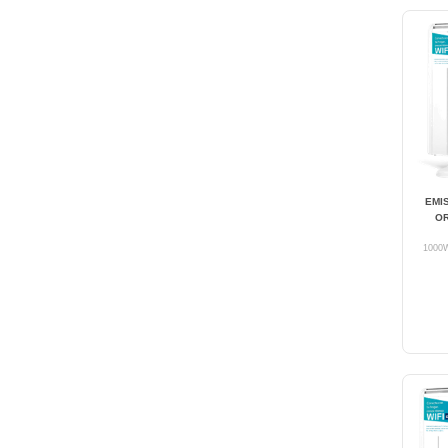
EMI
OR
1000