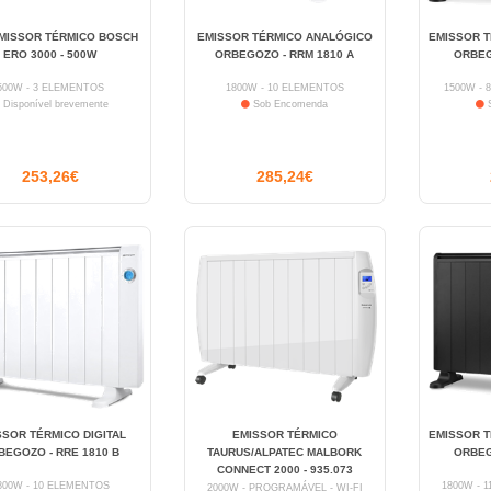
MISSOR TÉRMICO BOSCH
EMISSOR TÉRMICO ANALÓGICO
EMISSOR TÉ
ERO 3000 - 500W
ORBEGOZO - RRM 1810 A
ORBEG
500W - 3 ELEMENTOS
1800W - 10 ELEMENTOS
1500W - 
Disponível brevemente
Sob Encomenda
S
253,26€
285,24€
SSOR TÉRMICO DIGITAL
EMISSOR TÉRMICO
EMISSOR TÉ
BEGOZO - RRE 1810 B
TAURUS/ALPATEC MALBORK
ORBEG
CONNECT 2000 - 935.073
800W - 10 ELEMENTOS
1800W - 
2000W - PROGRAMÁVEL - WI-FI