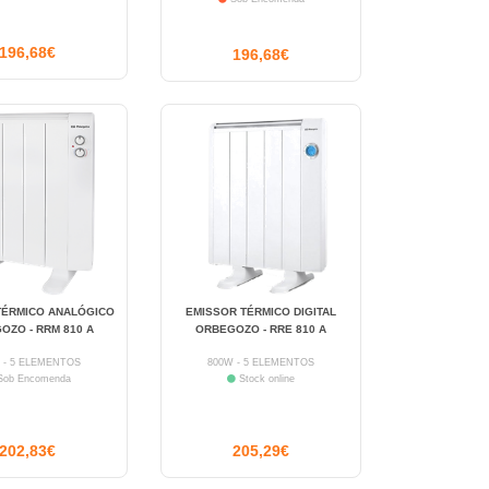
196,68€
196,68€
TÉRMICO ANALÓGICO
EMISSOR TÉRMICO DIGITAL
OZO - RRM 810 A
ORBEGOZO - RRE 810 A
 - 5 ELEMENTOS
800W - 5 ELEMENTOS
ob Encomenda
Stock online
202,83€
205,29€