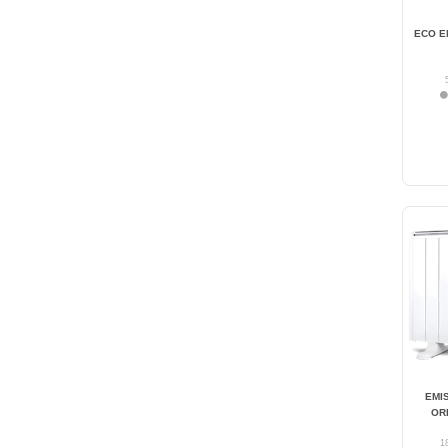
ECO E
EMI
OR
1