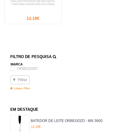
CRIA LEITE ESPUMOSO EM SEGUNDOS -
FUNCIONA A PILHAS (NÃO INCLUÍDAS)
12,18€
FILTRO DE PESQUISA
MARCA
ORBEGOZO
Filtrar
Limpar Filtro
EM DESTAQUE
BATEDOR DE LEITE ORBEGOZO - MN 3800
12,18€