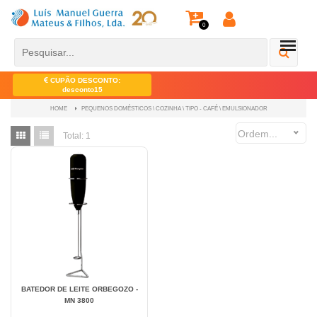
0
CUPÃO DESCONTO:
desconto15
PEQUENOS DOMÉSTICOS \ COZINHA \ TIPO - CAFÉ \ EMULSIONADOR
HOME
Ordem...
Total:
1
BATEDOR DE LEITE ORBEGOZO -
MN 3800