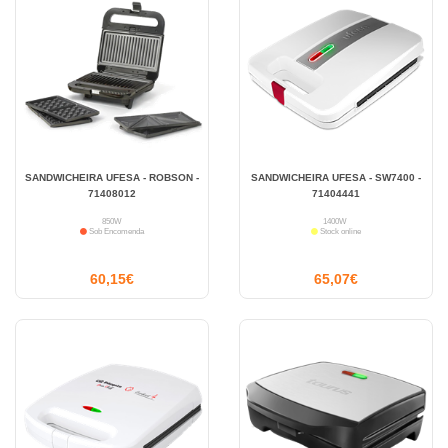
SANDWICHEIRA UFESA - ROBSON -
SANDWICHEIRA UFESA - SW7400 -
71408012
71404441
850W
1400W
Sob Encomenda
Stock online
60,15€
65,07€