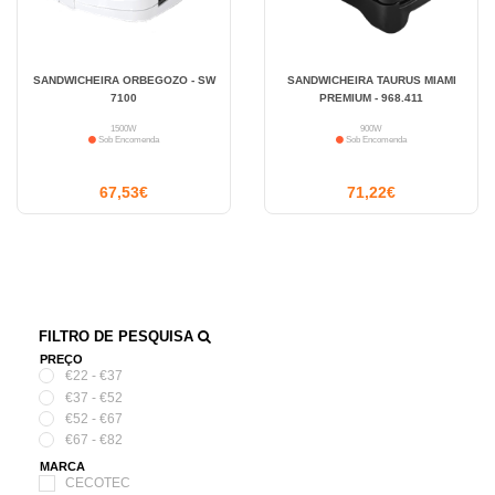
SANDWICHEIRA ORBEGOZO - SW
SANDWICHEIRA TAURUS MIAMI
7100
PREMIUM - 968.411
1500W
900W
Sob Encomenda
Sob Encomenda
67,53€
71,22€
FILTRO DE PESQUISA
PREÇO
€22 - €37
€37 - €52
€52 - €67
€67 - €82
MARCA
CECOTEC