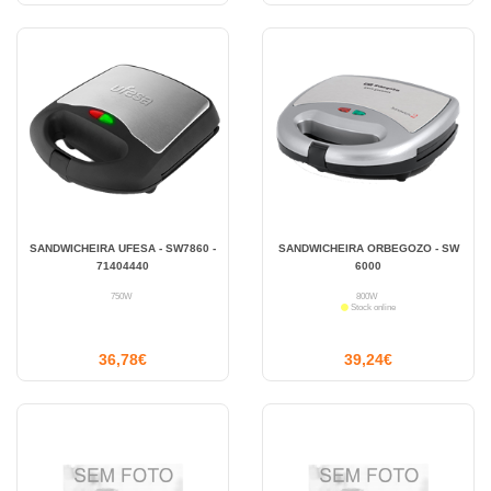
SANDWICHEIRA UFESA - SW7860 -
SANDWICHEIRA ORBEGOZO - SW
71404440
6000
750W
800W
Stock online
36,78€
39,24€