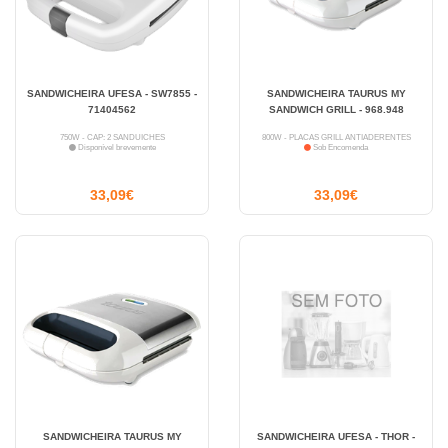
SANDWICHEIRA UFESA - SW7855 -
SANDWICHEIRA TAURUS MY
71404562
SANDWICH GRILL - 968.948
750W - CAP: 2 SANDUICHES
800W - PLACAS GRILL ANTIADERENTES
Disponível brevemente
Sob Encomenda
33,09€
33,09€
SANDWICHEIRA TAURUS MY
SANDWICHEIRA UFESA - THOR -