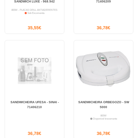
SANDWICH LUXE - 968.942
71406209
800W - PLACAS GRILL ANTIADERENTES
Sob Encomenda
35,55€
36,78€
SANDWICHEIRA UFESA - SINAI -
SANDWICHEIRA ORBEGOZO - SW
71406210
5000
800W
Disponível brevemente
36,78€
36,78€