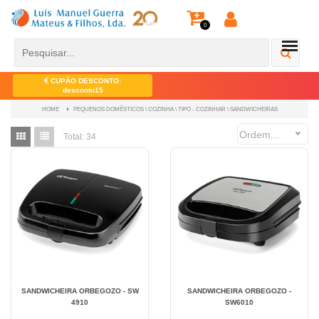
0
CUPÃO DESCONTO:
desconto15
PEQUENOS DOMÉSTICOS \ COZINHA \ TIPO - COZINHAR \ SANDWICHEIRAS
HOME
Ordem...
Total:
34
SANDWICHEIRA ORBEGOZO - SW
SANDWICHEIRA ORBEGOZO -
4910
SW6010