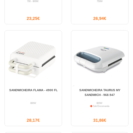
700 - 800W
750W
23,25€
26,94€
SANDWICHEIRA FLAMA - 4900 FL
SANDWICHEIRA TAURUS MY
SANDWICH - 968.947
800W
800W
Sob Encomenda
28,17€
31,86€