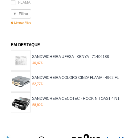
FLAMA
MOULINEX
Filtrar
ORBEGOZO
TAURUS
Limpar Filtro
UFESA
EM DESTAQUE
SANDWICHEIRA UFESA - KENYA - 71406188
40,47€
SANDWICHEIRA COLORS CINZA FLAMA - 4962 FL
52,77€
SANDWICHEIRA CECOTEC - ROCK´N TOAST 4IN1
58,92€