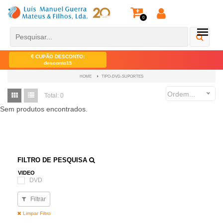
0
CUPÃO DESCONTO:
desconto15
TIPO-DVD-SUPORTES
HOME
Ordem...
Total:
0
Sem produtos encontrados.
FILTRO DE PESQUISA
VIDEO
DVD
Filtrar
Limpar Filtro