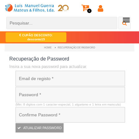
0
CUPÃO DESCONTO:
desconto15
RECUPERAÇÃO DE PASSWORD
HOME
Recuperação de Password
Insira a sua nova password para actualizar.
(Min: 8 digitos com 1 caracter especial, 1 algarismo e 1 letra em maiscula)
ATUALIZAR PASSWORD