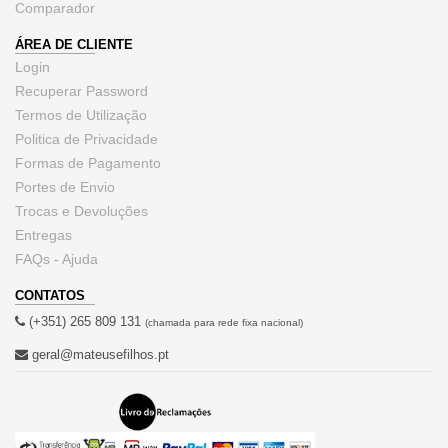
Comparador
ÁREA DE CLIENTE
Login
Recuperar Password
Termos de Utilização
Politica de Privacidade
Formas de Pagamento
Portes de Envio
Trocas e Devoluções
Entregas
FAQs - Ajuda
CONTATOS
(+351) 265 809 131
(chamada para rede fixa nacional)
geral@mateusefilhos.pt