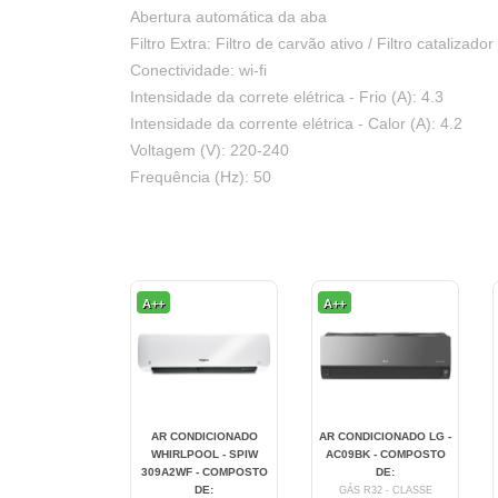
Abertura automática da aba
Filtro Extra: Filtro de carvão ativo / Filtro catalizador 
Conectividade: wi-fi
Intensidade da correte elétrica - Frio (A): 4.3
Intensidade da corrente elétrica - Calor (A): 4.2
Voltagem (V): 220-240
Frequência (Hz): 50
A++
A++
ONDICIONADO
AR CONDICIONADO
AR CONDICIONADO LG -
ATE CL5000iL
WHIRLPOOL - SPIW
AC09BK - COMPOSTO
 SET 105 DE-3 -
309A2WF - COMPOSTO
DE:
POSTO POR:
DE:
GÁS R32 - CLASSE