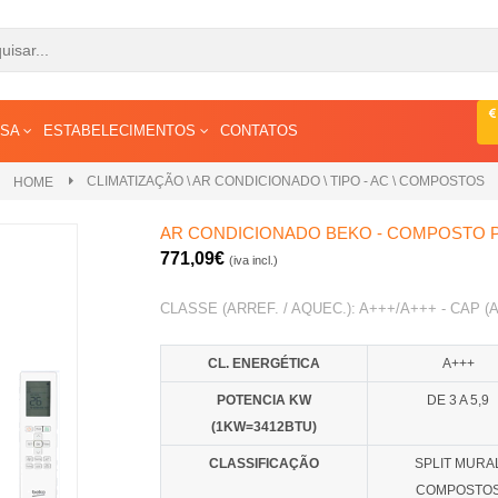
ESA
ESTABELECIMENTOS
CONTATOS
CLIMATIZAÇÃO \ AR CONDICIONADO \ TIPO - AC \ COMPOSTOS
HOME
AR CONDICIONADO BEKO - COMPOSTO PO
771,09€
(iva incl.)
CLASSE (ARREF. / AQUEC.): A+++/A+++ - CAP (ARR
CL. ENERGÉTICA
A+++
POTENCIA KW
DE 3 A 5,9
(1KW=3412BTU)
CLASSIFICAÇÃO
SPLIT MURA
COMPOSTO