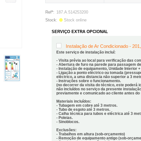
187.A.514253200
Refª:
Stock online
Stock:
SERVIÇO EXTRA OPCIONAL
Instalação de Ar Condicionado - 201,4
Este serviço de instalação incluí:
- Visita prévia ao local para verificação das co
- Abertura de furo na parede para passagem d
- Instalação de equipamento, Unidade Interior +
- Ligação a ponto eléctrico ou tomada (pressup
eléctrico, a uma distancia não superior a 3 met
- Instruções sobre o funcionamento.
(no decorrer da visita do técnico, este poderá i
não incluídos no serviço da presente instalaç
previamente e comunicado ao cliente antes do i
Materiais incluídos:
- Tubagem em cobre até 3 metros.
- Tubo de esgoto até 3 metros.
- Calha técnica para tubos e eléctrica até 3 met
- Poleias.
- Sinoblocos.
Exclusões:
- Trabalhos em altura (sob-orçamento)
- Remoção de equipamento antigo (sob-orçame