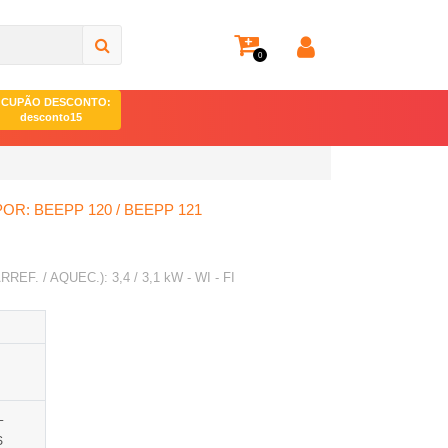
0
CUPÃO DESCONTO:
desconto15
R: BEEPP 120 / BEEPP 121
EF. / AQUEC.): 3,4 / 3,1 kW - WI - FI
L
S