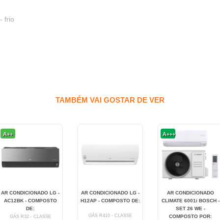
- frio
TAMBÉM VAI GOSTAR DE VER
A++
A+++
AR CONDICIONADO LG -
AR CONDICIONADO LG -
AR CONDICIONADO
AC12BK - COMPOSTO
H12AP - COMPOSTO DE:
CLIMATE 6001i BOSCH -
DE:
SET 26 WE -
GÁS R410 - CLASSE
COMPOSTO POR:
GÁS R32 - CLASSE