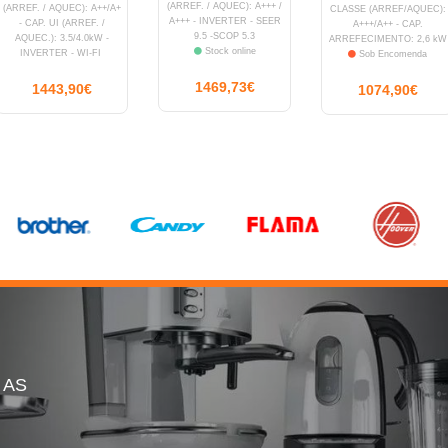
(ARREF. / AQUEC): A+++ /
(ARREF. / AQUEC): A++/A+
CLASSE (ARREF/AQUEC):
A+++ - INVERTER - SEER
- CAP. UI (ARREF. /
A+++/A++ - CAP.
9.5 -SCOP 5.3
AQUEC.): 3.5/4.0kW -
ARREFECIMENTO: 2,6 kW
Stock online
INVERTER - WI-FI
Sob Encomenda
Stock online
1469,73€
1443,90€
1074,90€
 AS