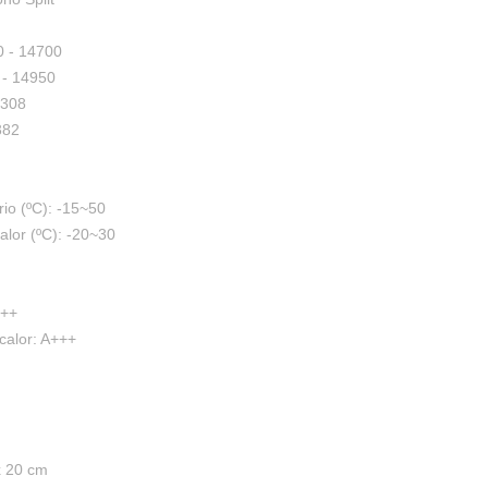
0 - 14700
 - 14950
4308
382
io (ºC): -15~50
alor (ºC): -20~30
+++
calor: A+++
x 20 cm