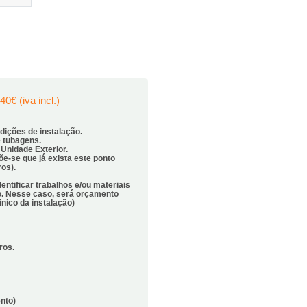
0€ (iva incl.)
ndições de instalação.
e tubagens.
 Unidade Exterior.
õe-se que já exista este ponto
ros).
dentificar trabalhos e/ou materiais
ão. Nesse caso, será orçamento
nico da instalação)
ros.
nto)